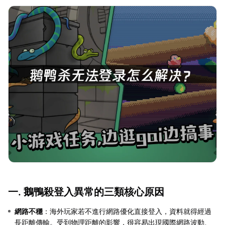
一. 鵝鴨殺登入異常的三類核心原因
網路不穩
：海外玩家若不進行網路優化直接登入，資料就得經過
長距離傳輸。受到物理距離的影響，很容易出現國際網路波動、