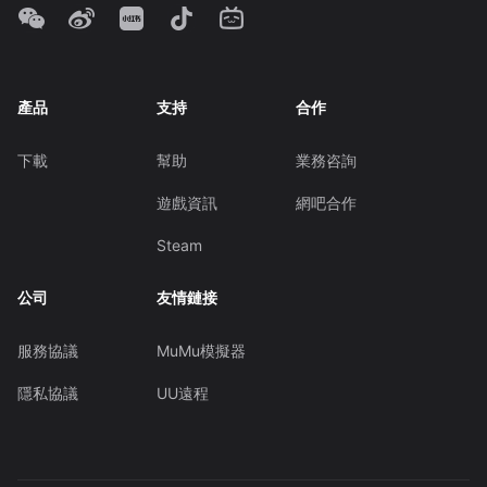
產品
支持
合作
下載
幫助
業務咨詢
遊戲資訊
網吧合作
Steam
公司
友情鏈接
服務協議
MuMu模擬器
隱私協議
UU遠程