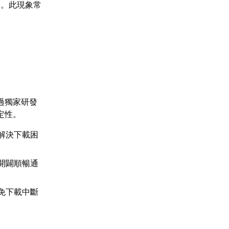
降。此現象常
過獨家研發
定性。
解決下載困
開闢順暢通
免下載中斷