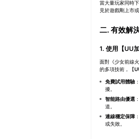
當大量玩家同時
見於遊戲剛上市
二. 有效解
1. 使用【
UU
面對《少女前線
的多項技術，【
U
免費試用體驗
擾。
智能路由優選
道。
連線穩定保障
或失敗。