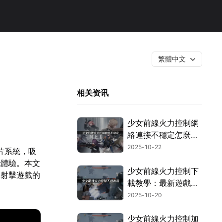
繁體中文
相关资讯
少女前線火力控制網
絡連接不穩定怎麼解
決？
2025-10-22
晶片系統，吸
戲體驗。本文
少女前線火力控制下
稱射擊遊戲的
載教學：最新遊戲體
驗全攻略！
2025-10-20
少女前線火力控制加