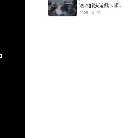
速器解決遊戲卡頓問
題！
2025-10-20