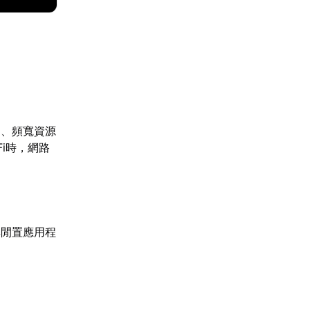
動、頻寬資源
i時，網路
與閒置應用程