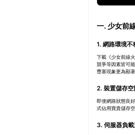
一. 少女
1. 網路環境
下載《少女前線
競爭等因素皆可能
壅塞現象更為顯
2. 裝置儲存
即便網路狀態良
式佔用寶貴儲存
3. 伺服器負