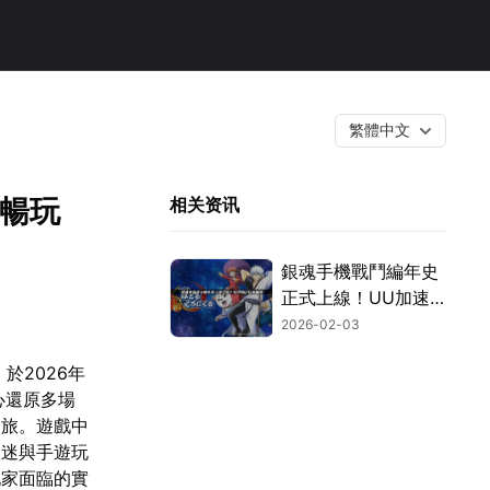
繁體中文
你暢玩
相关资讯
銀魂手機戰鬥編年史
正式上線！UU加速
器幫你搞定網路延遲
2026-02-03
與連線困擾！
於2026年
心還原多場
之旅。遊戲中
漫迷與手遊玩
玩家面臨的實