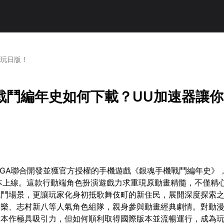
暢玩日版！
戰鬥編年史如何下載？UU加速器讓
a與SEGA聯合開發並獲官方授權的手機遊戲《銀魂手機戰鬥編年史》，
本上線。這款行動端角色扮演遊戲力求重現原動畫精髓，不僅精
戰鬥場景，更讓玩家化身初抵歌舞伎町的新住民，展開深度探索
神樂、志村新八等人氣角色組隊，親身參與動畫經典劇情。對動
驗本作極具吸引力，但如何順利取得國際版本並流暢運行，成為