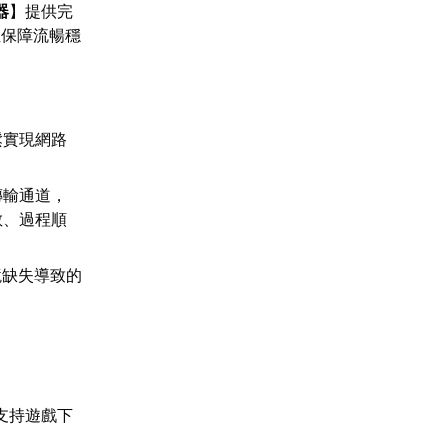
器
】提供完
位保障流暢穩
鬆實現網路
傳輸通道，
敏、過程順
境缺失導致的
支持遊戲下