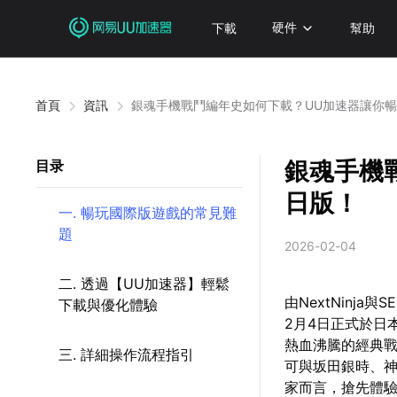
下載
硬件
幫助
首頁
資訊
銀魂手機戰鬥編年史如何下載？UU加速器讓你
銀魂手機
目录
日版！
一. 暢玩國際版遊戲的常見難
題
2026-02-04
二. 透過【UU加速器】輕鬆
由NextNinj
下載與優化體驗
2月4日正式於日
熱血沸騰的經典
三. 詳細操作流程指引
可與坂田銀時、
家而言，搶先體