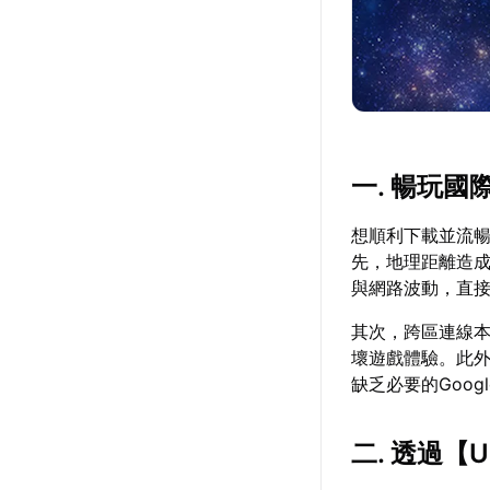
一. 暢玩
想順利下載並流
先，地理距離造
與網路波動，直
其次，跨區連線
壞遊戲體驗。此
缺乏必要的Goo
二. 透過【