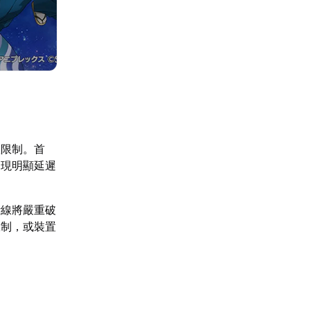
置限制。首
出現明顯延遲
斷線將嚴重破
限制，或裝置