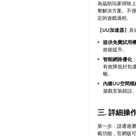
為協助玩家掃除
整解決方案。不
定的遊戲過程。
【
UU加速器
】具
提供免費試用
效能提升。
智能網路優化
有效降低封包
暢。
內建UU空間模
遊戲安裝錯誤
三. 詳細操
第一步：請通過瀏
載功能，官網版