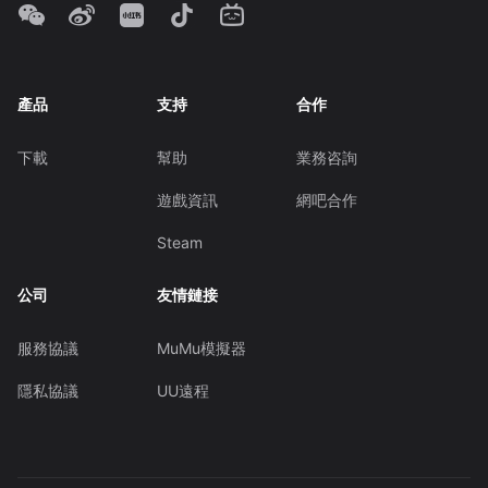
產品
支持
合作
下載
幫助
業務咨詢
遊戲資訊
網吧合作
Steam
公司
友情鏈接
服務協議
MuMu模擬器
隱私協議
UU遠程