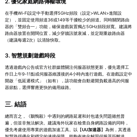
2. 優化家庭網路傳輸環境
在手機Wi-Fi設定中手動選擇5GHz頻段（設定>WLAN>進階設
定），並固定使用頻道36或149等干擾較少的頻道。同時關閉路由
器的「雙頻合一」功能，確保遊戲裝置獨占5GHz頻段頻寬。建議將
路由器放置在開闊位置，減少穿牆訊號衰減，並定期重啟路由器
（建議每週2次）以清除快取。
3. 智慧規劃遊戲時段
透過遊戲內公告或官方社群媒體關注伺服器狀態更新，優先選擇工
作日上午9-11點或伺服器維護後的4小時內進行遊戲。在遊戲設定中
開啟「低延遲模式」（如有），該功能會自動避開負載過高的伺服
器節點，選擇響應更快的備用線路。
三. 結語
總而言之，《鵝鴨殺》中遇到的網路延遲和封包遺失問題雖然普
遍，但並非無法解決。建議海外玩家在檢查自身網路設備的同時，
優先考慮使用專業的遊戲加速工具。以【
UU加速器
】為例，其透過
智慧路徑優化和穩定的連接保障，能夠有效化解因伺服器距離遠、