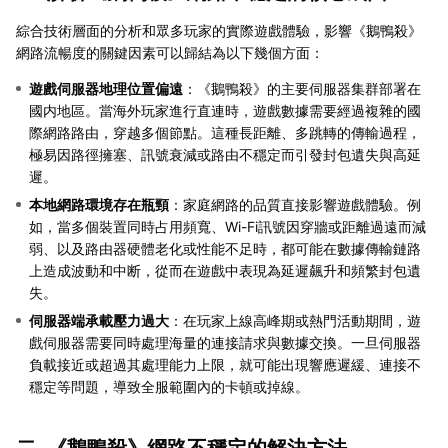
綜合技術層面的分析和眾多玩家的實際遊戲體驗，影響《鵝鴨殺》
網路流暢度的關鍵因素可以歸結為以下幾個方面：
遊戲伺服器地理位置偏遠
：《鵝鴨殺》的主要伺服器集群部署在
國内地區。當海外玩家進行直連時，遊戲數據需要經過複雜的國
際網路路由，穿越多個節點。這種長距離、多跳轉的傳輸過程，
極易因路徑擁塞、訊號衰減或路由不穩定而引發封包遺失與高延
遲。
本地網路環境存在瓶頸
：家庭網路的品質直接影響遊戲體驗。例
如，當多個裝置同時占用頻寬、Wi-Fi訊號因穿牆或距離過遠而減
弱、以及路由器硬體老化或性能不足時，都可能在數據傳輸鏈路
上造成波動和中断，從而在遊戲中表現為延遲飆升和頻繁封包遺
失。
伺服器端承載壓力過大
：在玩家上線高峰期或熱門活動期間，遊
戲伺服器需要同時處理海量的連接請求與數據交換。一旦伺服器
負載接近或超過其處理能力上限，就可能出現響應遲緩、連接不
穩定等問題，導致全服範圍內的卡頓或掉線。
二. 《鵝鴨殺》網路不穩定的解決方法