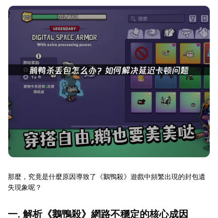
那麼，究竟是什麼原因導致了《鵝鴨殺》遊戲中頻繁出現的封包遺
失現象呢？
一. 解析《鵝鴨殺》網路不穩定的核心成因