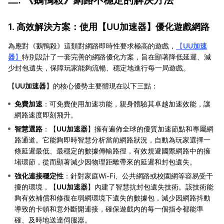
1. 高效解決方案：使用【
UU加速器
】優化遊戲網路
為應對《鵝鴨殺》這類對網路即時性要求極高的遊戲，
【
UU加速
器
】
特別設計了一套完善的網路優化方案，旨在顯著降低延遲、減
少封包遺失，保障玩家能夠流暢、穩定地進行每一局遊戲。
【
UU加速器
】的核心優勢主要體現在以下三點：
免費加速
：可免費使用加速功能，親身體驗其卓越加速效能，讓
網路速度即刻飛升。
智慧選路
：【
UU加速器
】擁有遍佈全球的優質加速節點和專屬網
路通道。它能夠即時智慧分析當前網路狀況，自動為玩家選擇一
條延遲最低、最穩定的數據傳輸路徑，有效規避國際網路中的擁
堵環節，從而顯著減少因物理距離帶來的延遲和封包遺失。
強化連接穩定性
：針對家庭Wi-Fi、公共網路或校園網等容易受干
擾的環境，【
UU加速器
】內建了智慧抗封包遺失技術。該技術能
夠有效補償和修復在弱網環境下遺失的數據包，減少因網路抖動
導致的卡頓和意外斷開連接，確保遊戲內的每一個指令都能準
確、及時地送達伺服器。