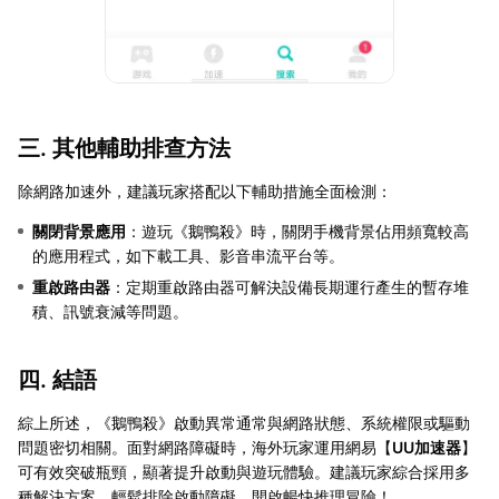
三. 其他輔助排查方法
除網路加速外，建議玩家搭配以下輔助措施全面檢測：
關閉背景應用
：遊玩《鵝鴨殺》時，關閉手機背景佔用頻寬較高
的應用程式，如下載工具、影音串流平台等。
重啟路由器
：定期重啟路由器可解決設備長期運行產生的暫存堆
積、訊號衰減等問題。
四. 結語
綜上所述，《鵝鴨殺》啟動異常通常與網路狀態、系統權限或驅動
問題密切相關。面對網路障礙時，海外玩家運用網易【
UU加速器
】
可有效突破瓶頸，顯著提升啟動與遊玩體驗。建議玩家綜合採用多
種解決方案，輕鬆排除啟動障礙，開啟暢快推理冒險！