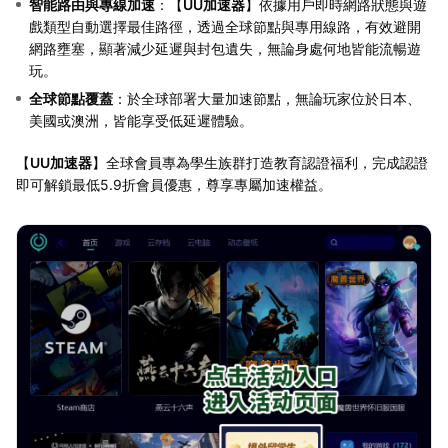
智能路由與專線加速
：【
UU加速器
】依據用戶即時網路狀態與遊
戲類型自動選擇最佳路徑，透過全球節點與專用線路，有效避開
網路壅塞，顯著減少延遲與封包遺失，無論身處何地皆能流暢遊
玩。
全球節點覆蓋
：於全球部署大量加速節點，無論玩家位於日本、
美國或澳洲，皆能享受低延遲體驗。
【
UU加速器
】全球會員專為學生族群打造教育認證福利，完成認證
即可解鎖最低5.9折會員優惠，尊享專屬加速權益。