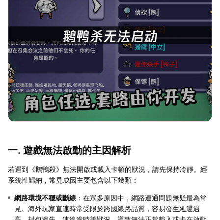
一. 遊戲無法啟動的主因解析
若遇到《鵝鴨殺》無法開啟或載入卡頓的狀況，請先保持冷靜。經
系統性歸納，常見成因主要包含以下幾類：
網路環境不穩或斷線
：在眾多原因中，網路連通問題無疑最為常
見。海外玩家直連時常受限於跨國線路品質，容易發生延遲過
高、封包遺失、連線逾時等狀況，導致無法正常載入或卡在啟動