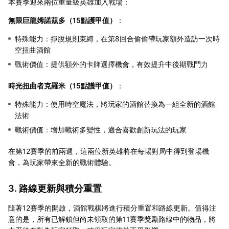
本賽季迎來兩位重量級英雄加入戰場：
無限巨龍姆諾茲多（15點護甲值）
：
特殊能力：掙脫規則束縛，在第8回合偷偷帶玩家額外造訪一次時
空扭曲酒館
戰術價值：提供額外的卡牌選擇機會，有效提升中後期戰鬥力
時光扭曲者克羅米（15點護甲值）
：
特殊能力：使用時空魔法，將玩家的酒館替換為一組全新的酒館
法術
戰術價值：增加戰術多變性，適合喜歡創新玩法的玩家
在第12賽季的前兩週，這兩位新英雄將在每場對局中得到登場機
會，為玩家帶來全新的戰術體驗。
3. 路線更新與積分重置
隨著12賽季的開啟，酒館戰棋將進行積分重置和路線更新。值得注
意的是，所有已解鎖但尚未領取的第11賽季獎勵路線中的物品，將