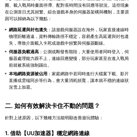
圈、載入戰局時畫面停滯、配對長時間沒有回應等狀況。這些現象
在公測首日尤其頻繁。綜合遊戲本身的伺服器架構與機制，主要原
因可以歸納為以下幾點：
網路延遲與封包遺失
：該遊戲伺服器設在海外，玩家直接連線時
物理距離過遠，資料傳輸路徑不穩定，容易產生高延遲與封包遺
失，導致介面載入卡死或遊戲中頻繁與伺服器斷線。
伺服器負載過高
：公測或剛發售階段，大量使用者同時登入，伺
服器處理能力跟不上，連線回應變慢，部分玩家甚至在進入戰局
前就被系統強制踢出。
本地網路資源被佔用
：家庭網路中若同時進行大檔案下載、影片
直播或雲端同步等行為，會大量消耗頻寬，讓本就不穩的連線狀
況雪上加霜。
二. 如何有效解決卡住不動的問題？
針對上述原因，以下幾種方法能明顯改善遊玩體驗：
1. 借助【
UU加速器
】穩定網路連線