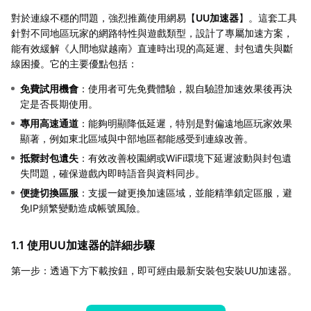
對於連線不穩的問題，強烈推薦使用網易【
UU加速器
】。這套工具
針對不同地區玩家的網路特性與遊戲類型，設計了專屬加速方案，
能有效緩解《人間地獄越南》直連時出現的高延遲、封包遺失與斷
線困擾。它的主要優點包括：
免費試用機會
：使用者可先免費體驗，親自驗證加速效果後再決
定是否長期使用。
專用高速通道
：能夠明顯降低延遲，特別是對偏遠地區玩家效果
顯著，例如東北區域與中部地區都能感受到連線改善。
抵禦封包遺失
：有效改善校園網或WiFi環境下延遲波動與封包遺
失問題，確保遊戲內即時語音與資料同步。
便捷切換區服
：支援一鍵更換加速區域，並能精準鎖定區服，避
免IP頻繁變動造成帳號風險。
1.1 使用UU加速器的詳細步驟
第一步：透過下方下載按鈕，即可經由最新安裝包安裝UU加速器。