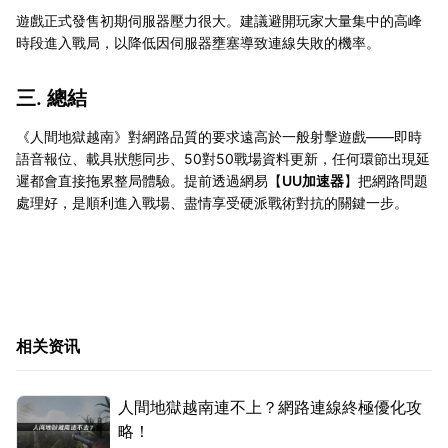
遊戲正式發售初期伺服器壓力很大。建議避開玩家大量集中的高峰
時段進入戰局，以降低因伺服器壅塞導致連線失敗的機率。
三. 總結
《人間地獄越南》對網路品質的要求遠高於一般射擊遊戲——即時
語音報位、載具狀態同步、50對50戰場資料更新，任何環節出現延
遲都會直接拖累整局體驗。提前透過網易【
UU加速器
】把網路問題
處理好，是順利進入戰場、盡情享受硬派戰術對抗的關鍵一步。
相关资讯
人間地獄越南連不上？網路連線終極優化攻
略！