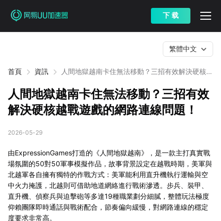
下 载
繁體中文
首頁
資訊
人間地獄越南卡住無法移動？三招有效解決硬核越
戰遊戲的網路連線問題！
人間地獄越南卡住無法移動？三招有效
解決硬核越戰遊戲的網路連線問題！
2026-05-29
由ExpressionGames打造的《人間地獄越南》，是一款主打真實戰
場氛圍的50對50軍事模擬作品，故事背景設定在越戰時期，美軍與
北越軍各自擁有獨特的作戰方式：美軍能利用直升機執行運輸與空
中火力掩護，北越則可借助地道網絡進行戰術滲透。步兵、裝甲、
直升機、偵察兵與迫擊砲等多達19種職業劃分細膩，整體玩法極度
仰賴團隊即時通話與戰術配合，節奏偏向緩慢，對網路連線的穩定
度要求非常高。