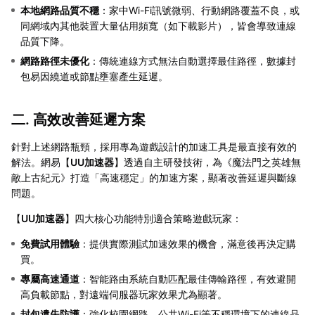
本地網路品質不穩
：家中Wi-Fi訊號微弱、行動網路覆蓋不良，或
同網域內其他裝置大量佔用頻寬（如下載影片），皆會導致連線
品質下降。
網路路徑未優化
：傳統連線方式無法自動選擇最佳路徑，數據封
包易因繞道或節點壅塞產生延遲。
二. 高效改善延遲方案
針對上述網路瓶頸，採用專為遊戲設計的加速工具是最直接有效的
解法。網易【
UU加速器
】透過自主研發技術，為《魔法門之英雄無
敵上古紀元》打造「高速穩定」的加速方案，顯著改善延遲與斷線
問題。
【
UU加速器
】四大核心功能特別適合策略遊戲玩家：
免費試用體驗
：提供實際測試加速效果的機會，滿意後再決定購
買。
專屬高速通道
：智能路由系統自動匹配最佳傳輸路徑，有效避開
高負載節點，對遠端伺服器玩家效果尤為顯著。
封包遺失防護
：強化校園網路、公共Wi-Fi等不穩環境下的連線品