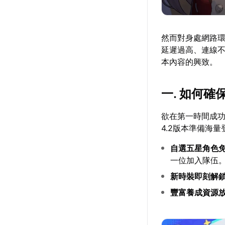
然而對身處網路
延遲過高、連線
本內容的興致。
一. 如何
欲在第一時間成
4.2版本準備海
自選五星角色
一位加入隊伍
新時裝即刻解
豐富養成資源