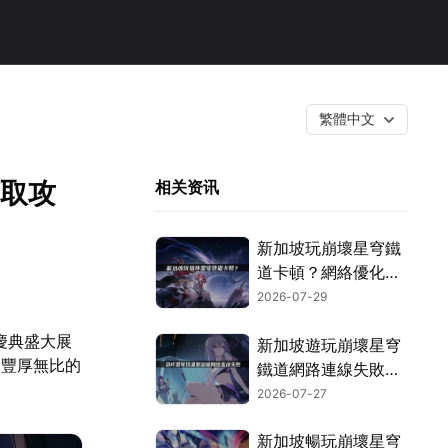
繁體中文
領取攻
相关资讯
新加坡玩崩壞星穹鐵
道卡頓？網絡優化解
決指南！
2026-07-29
慶典盛大展
新加坡遊玩崩壞星穹
列豐厚無比的
鐵道網路連線失敗：
原因分析與解決方
2026-07-27
案！
新加坡暢玩崩壞星穹