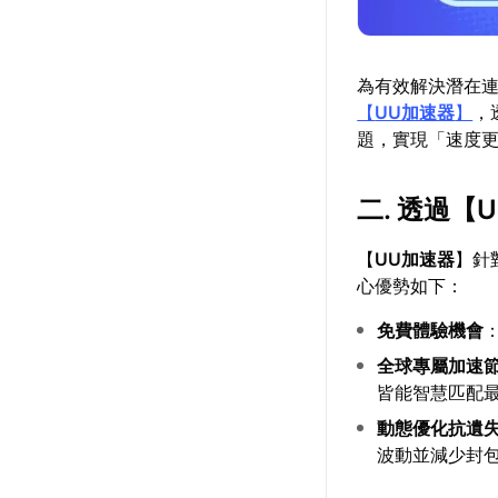
為有效解決潛在
【
UU加速器
】
，
題，實現「速度
二. 透過【
【
UU加速器
】針
心優勢如下：
免費體驗機會
全球專屬加速
皆能智慧匹配
動態優化抗遺
波動並減少封