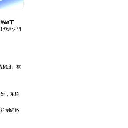
網易旗下
封包遺失問
流暢度。核
澳洲，系統
效抑制網路