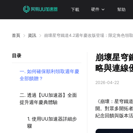
下載
硬件
幫助
首頁
資訊
崩壞星穹鐵道4.2週年慶改版登場：限定角色領
崩壞星穹
目录
略與連線
一. 如何確保順利領取週年慶
全部饋贈？
2026-04-22
二. 透過【UU加速器】全面
《崩壞：星穹鐵道
提升週年慶典體驗
開。對眾多開拓
紀念回饋與版本
1. 使用UU加速器詳細步
驟