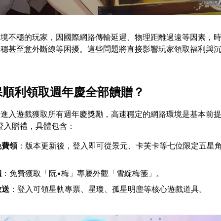
環境不穩的玩家，因國際網路傳輸延遲、物理距離過遠等因素，
不穩甚至意外斷線等困擾。這些問題將直接影響玩家領取福利與
確保順利領取週年慶全部饋贈？
功進入遊戲獲取所有週年慶獎勵，高速穩定的網路環境是基本前
量登入贈禮，具體包含：
免費領
：版本更新後，登入即可從景元、卡芙卡等七位限定五星
。
鎖
：免費獲取「阮•梅」專屬外觀「雪綻梅箋」。
放送
：登入可領星軌專票、星瓊、孤星明塵等核心遊戲道具。