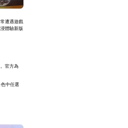
時常遭遇遊戲
沉浸體驗新版
提。官方為
角色中任選