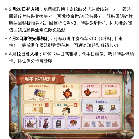
3月26日登入禮
：免費領取博士奇珍時裝「狂歡時刻」×1、限時
回歸碎片時裝兌換券×1（可兌換稀世/奇珍時裝）、限時回歸碎片
時裝回聲折扣券×2、回聲折抵券×3、時裝6折卡×1、同步開啟儲
值回饋活動與全角色限免活動
4月2日維護完畢福利
：可領取週年慶精華×10（即福利十連
抽）、完成週年慶活動對戰任務，可獲奇珍時裝解鎖卡×1
4月12日登入禮
：可領取生日感謝禮，含生日頭像、稀世時裝體驗
卡、排位保分卡等獎勵