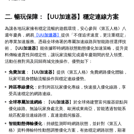
二. 暢玩保障：【
UU加速器
】穩定連線方案
為讓各地玩家擁有穩定流暢的遊戲環境，安心參與《第五人格》八
週年慶典，網易
【
UU加速器
】
提供「不僅追求速度，更注重穩定」
的專業加速服務。憑藉全球佈署的專屬加速線路與智能路徑選擇技
術，【
UU加速器
】能依據即時網路狀態動態優化加速策略，提升資
料傳輸連貫性與穩定性，讓玩家流暢完成週年慶期間的登入領獎、
活動任務對局及回歸商城兌換操作。優勢如下：
免費加速
：【
UU加速器
】提供《第五人格》免費網路優化體驗，
玩家可親身體驗流暢操作與穩定連線優勢。
跨區專線優化
：針對跨區玩家優化專線，快速接入優化線路，享
受高速穩定的網路連線。
全球專屬加速網絡
：【
UU加速器
】於全球佈建豐富伺服器節點與
優化線路。無論玩家身處北美、歐洲或東南亞，皆能透過智能系
統匹配最佳連線路徑，直連遊戲伺服器。
智能動態傳輸優化
：持續監測即時網路狀態，並針對《第五人
格》資料傳輸特性動態調整優化方案，有效穩定網路狀態，顯著