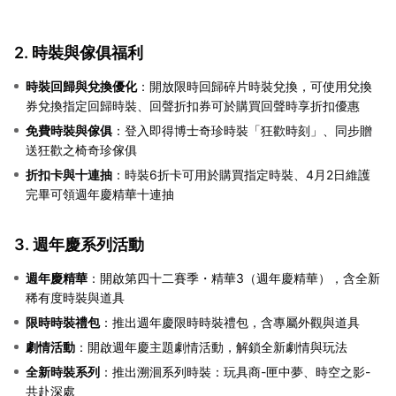
2. 時裝與傢俱福利
時裝回歸與兌換優化
：開放限時回歸碎片時裝兌換，可使用兌換
券兌換指定回歸時裝、回聲折扣券可於購買回聲時享折扣優惠
免費時裝與傢俱
：登入即得博士奇珍時裝「狂歡時刻」、同步贈
送狂歡之椅奇珍傢俱
折扣卡與十連抽
：時裝6折卡可用於購買指定時裝、4月2日維護
完畢可領週年慶精華十連抽
3. 週年慶系列活動
週年慶精華
：開啟第四十二賽季・精華3（週年慶精華），含全新
稀有度時裝與道具
限時時裝禮包
：推出週年慶限時時裝禮包，含專屬外觀與道具
劇情活動
：開啟週年慶主題劇情活動，解鎖全新劇情與玩法
全新時裝系列
：推出溯洄系列時裝：玩具商-匣中夢、時空之影-
共赴深處