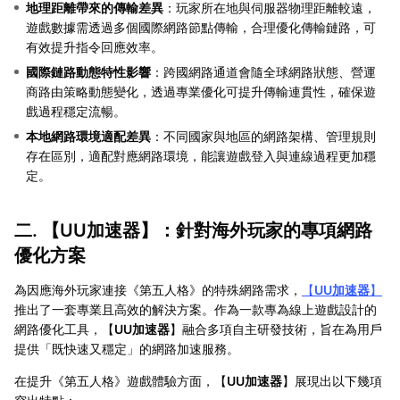
地理距離帶來的傳輸差異
：玩家所在地與伺服器物理距離較遠，
遊戲數據需透過多個國際網路節點傳輸，合理優化傳輸鏈路，可
有效提升指令回應效率。
國際鏈路動態特性影響
：跨國網路通道會隨全球網路狀態、營運
商路由策略動態變化，透過專業優化可提升傳輸連貫性，確保遊
戲過程穩定流暢。
本地網路環境適配差異
：不同國家與地區的網路架構、管理規則
存在區別，適配對應網路環境，能讓遊戲登入與連線過程更加穩
定。
二. 【
UU加速器
】：針對海外玩家的專項網路
優化方案
為因應海外玩家連接《第五人格》的特殊網路需求，
【
UU加速器
】
推出了一套專業且高效的解決方案。作為一款專為線上遊戲設計的
網路優化工具，【
UU加速器
】融合多項自主研發技術，旨在為用戶
提供「既快速又穩定」的網路加速服務。
在提升《第五人格》遊戲體驗方面，【
UU加速器
】展現出以下幾項