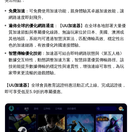
突出特點：
免費加速
：可免費使用加速功能，親身體驗其卓越加速效能，讓
網路速度即刻飛升。
遍佈全球的優化網路通道
：【
UU加速器
】在全球各地部署大量優
質加速節點與專屬優化線路。無論玩家位於日本、美國、澳洲或
其他地區，系統均可透過智慧演算法，匹配傳輸高效、穩定性出
色的加速鏈路，有效優化跨國連接體驗。
智慧傳輸優化技術
：加速器可結合即時網路狀態與《第五人格》
數據交互特性，動態調整加速方案，智慧篩選優質傳輸路徑。該
技術能提升數據傳輸的穩定性與連貫性，增強連線可靠性，為玩
家帶來更流暢的遊戲體驗。
【
UU加速器
】全球會員教育認證特惠活動正式上線。完成認證後，
即可享受低至5.9折的專屬優惠。