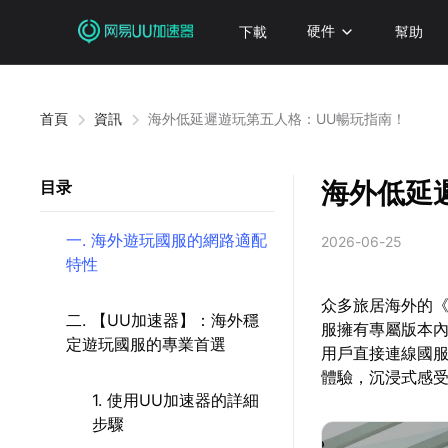
下載
硬件
幫助
首頁
資訊
海外低延遲遊玩第五人格：UU暢玩指南！
海外低延
目录
一. 海外遊玩國服的網路適配
2026-06-25
特性
众多旅居海外的
二. 【UU加速器】：海外穩
服擁有專屬版本
定遊玩國服的專業首選
用戶直接連線國
體驗，沉浸式感
1. 使用UU加速器的詳細
步驟