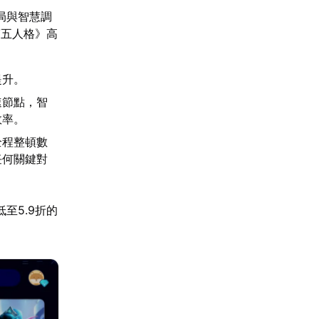
局與智慧調
第五人格》高
提升。
速節點，智
效率。
全程整頓數
任何關鍵對
至5.9折的