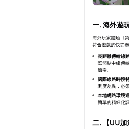
一. 海外
海外玩家體驗《
符合遊戲的快節
長距離傳輸線
際節點中繼傳
節奏。
國際線路時段
調度差異，必
本地網路環境
簡單的精細化
二. 【
UU加