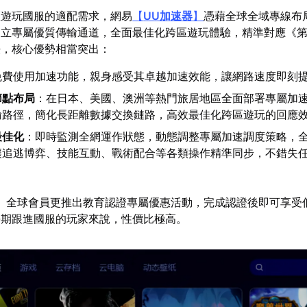
區遊玩國服的適配需求，網易
【
UU加速器
】
憑藉全球全域專線布
建立專屬優質傳輸通道，全面最佳化跨區遊玩體驗，精準對應《
法，核心優勢相當突出：
免費使用加速功能，親身感受其卓越加速效能，讓網路速度即刻
節點布局
：在日本、美國、澳洲等熱門旅居地區全面部署專屬加
輸路徑，簡化長距離數據交換鏈路，高效最佳化跨區遊玩的回應
最佳化
：即時監測全網運作狀態，動態調整專屬加速調度策略，
讓追逃博弈、技能互動、戰術配合等各類操作精準同步，不錯失
】全球會員更推出教育認證專屬優惠活動，完成認證後即可享受低
長期跟進國服的玩家來說，性價比極高。