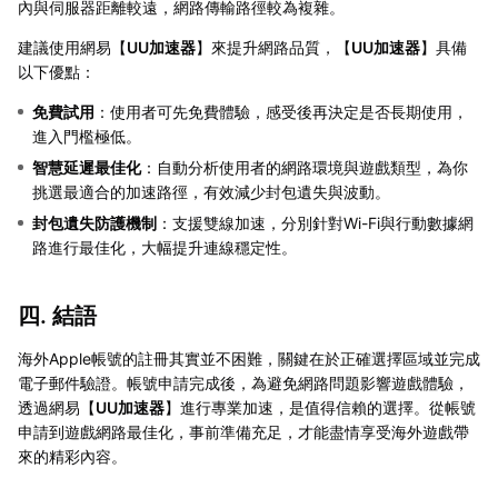
內與伺服器距離較遠，網路傳輸路徑較為複雜。
建議使用網易【
UU加速器
】來提升網路品質，【
UU加速器
】具備
以下優點：
免費試用
：使用者可先免費體驗，感受後再決定是否長期使用，
進入門檻極低。
智慧延遲最佳化
：自動分析使用者的網路環境與遊戲類型，為你
挑選最適合的加速路徑，有效減少封包遺失與波動。
封包遺失防護機制
：支援雙線加速，分別針對Wi-Fi與行動數據網
路進行最佳化，大幅提升連線穩定性。
四. 結語
海外Apple帳號的註冊其實並不困難，關鍵在於正確選擇區域並完成
電子郵件驗證。帳號申請完成後，為避免網路問題影響遊戲體驗，
透過網易【
UU加速器
】進行專業加速，是值得信賴的選擇。從帳號
申請到遊戲網路最佳化，事前準備充足，才能盡情享受海外遊戲帶
來的精彩內容。