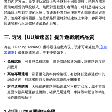
遊戲內容方面，既支援玩家線上與全球對手同場競技，也包含需運
用策略經營的戰役模式。然而對遊戲愛好者而言，特別是期待充分
體驗線上對戰功能的玩家，直連海外遊戲伺服器常面臨網路延遲過
高、連線不穩等困擾，這些網路問題將對組建線上車隊、參與即時
競速等核心玩法體驗造成負面影響。
三. 透過【
UU加速器
】提升遊戲網路品質
為在《iRacing Arcade》獲得最佳遊戲表現，玩家可考慮使用
【
UU
加速器
】
優化網路連線，主要優勢如下：
免費試用
：可參與免費試用，親身體驗加速效能，讓網路速度即
刻提升
高速專屬通道
：顯著優化資料傳輸路徑，有效降低遊戲過程中的
網路延遲，對講求即時反應的賽車遊戲至關重要
封包遺失防護
：大幅緩解網路波動造成的不穩定狀況，減少遊戲
畫面卡頓與延遲數值跳動，確保甩尾過彎、車隊戰術配合等精細
操作能流暢執行
1. 使用UU加速器詳細步驟