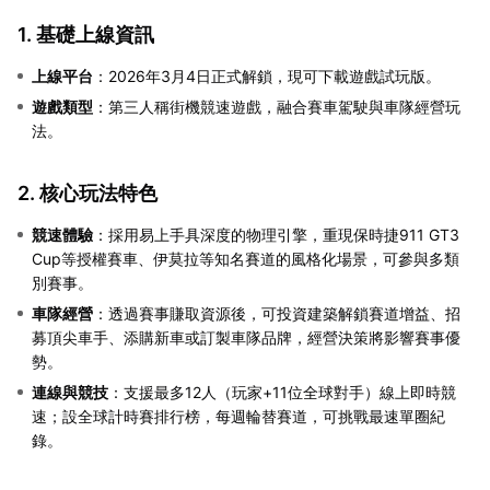
1. 基礎上線資訊
上線平台
：2026年3月4日正式解鎖，現可下載遊戲試玩版。
遊戲類型
：第三人稱街機競速遊戲，融合賽車駕駛與車隊經營玩
法。
2. 核心玩法特色
競速體驗
：採用易上手具深度的物理引擎，重現保時捷911 GT3
Cup等授權賽車、伊莫拉等知名賽道的風格化場景，可參與多類
別賽事。
車隊經營
：透過賽事賺取資源後，可投資建築解鎖賽道增益、招
募頂尖車手、添購新車或訂製車隊品牌，經營決策將影響賽事優
勢。
連線與競技
：支援最多12人（玩家+11位全球對手）線上即時競
速；設全球計時賽排行榜，每週輪替賽道，可挑戰最速單圈紀
錄。