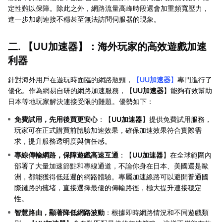
定性難以保障。除此之外，網路流量高峰時段還會加重頻寬壓力，
進一步加劇連接不穩甚至無法訪問伺服器的現象。
二. 【
UU加速器
】：海外玩家的高效遊戲加速
利器
針對海外用戶在遊玩時面臨的網路瓶頸，
【
UU加速器
】
專門進行了
優化。作為網易自研的網路加速服務，【
UU加速器
】能夠有效幫助
日本等地玩家解決連接受限的難題。優勢如下：
免費試用，先用後買更安心
：【
UU加速器
】提供免費試用服務，
玩家可在正式購買前體驗加速效果，確保加速效果符合實際需
求，提升服務透明度與信任感。
專線傳輸網路，保障遊戲高速互通
：【
UU加速器
】在全球範圍內
部署了大量加速節點和專線通道，不論你身在日本、美國還是歐
洲，都能獲得低延遲的網路體驗。專屬加速線路可以避開普通國
際鏈路的擁堵，直接選擇最優的傳輸路徑，極大提升連接穩定
性。
智慧路由，顯著降低網路波動
：根據即時網路情況和不同遊戲類