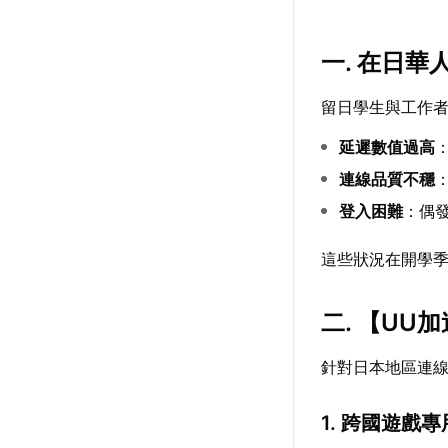
一. 在日
留日學生與工作
延遲數值過高
連線品質不穩
登入困難
：偶
這些狀況在開學
二. 【
UU加
針對日本地區連
1. 跨國遊戲