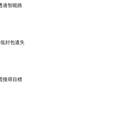
透過智能路
降低封包遺失
。
需搜尋目標