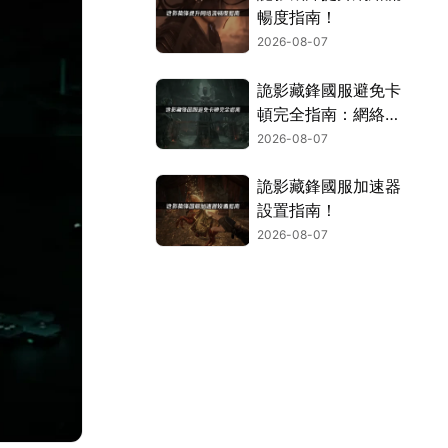
暢度指南！
2026-08-07
詭影藏鋒國服避免卡
頓完全指南：網絡優
化與解決技巧！
2026-08-07
詭影藏鋒國服加速器
設置指南！
2026-08-07