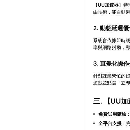
【
UU加速器
】特
由技術，能自動
2. 動態延遲
系統會依據即時
率與網路抖動，
3. 直覺化操
針對課業繁忙的
遊戲並點選「立
三. 【
UU加
免費試用體驗
全平台支援
：完