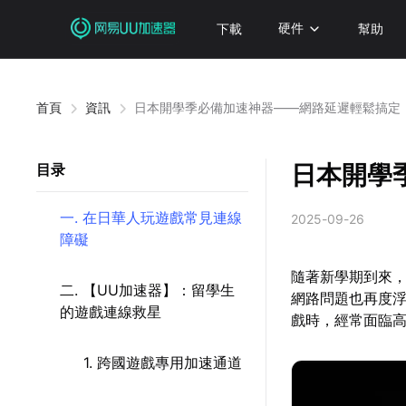
下載
硬件
幫助
首頁
資訊
日本開學季必備加速神器——網路延遲輕鬆搞定
日本開學
目录
一. 在日華人玩遊戲常見連線
2025-09-26
障礙
隨著新學期到來
二. 【UU加速器】：留學生
網路問題也再度
的遊戲連線救星
戲時，經常面臨
1. 跨國遊戲專用加速通道