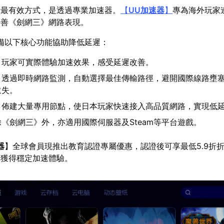
遲最有效方式，是透過專業加速器。
【
UU加速器
】
專為海外玩家
改善《劍網三》網路表現。
備以下核心功能協助降低延遲：
：玩家可實際體驗加速效果，感受延遲改善。
：透過即時網路監測，自動選擇最佳傳輸路徑，避開國際線路壅
遺失。
：佈建大量專用節點，使日本玩家快速接入高品質網路，實現低
除《劍網三》外，亦適用國際伺服器及Steam等平台遊戲。
器
】全球會員現推出教育認證專屬優惠，認證後可享最低5.9折
本獲得穩定加速體驗。