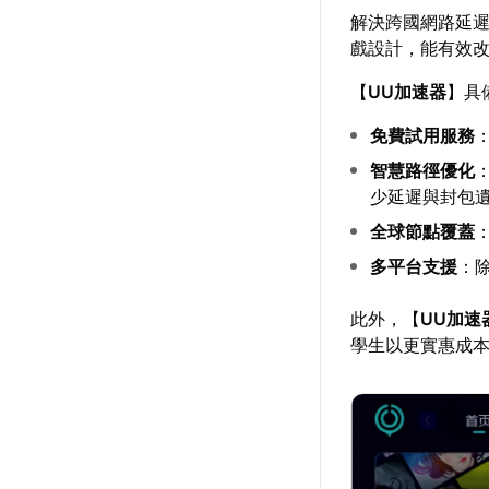
解決跨國網路延
戲設計，能有效
【
UU加速器
】具
免費試用服務
智慧路徑優化
少延遲與封包
全球節點覆蓋
多平台支援
：
此外，【
UU加速
學生以更實惠成