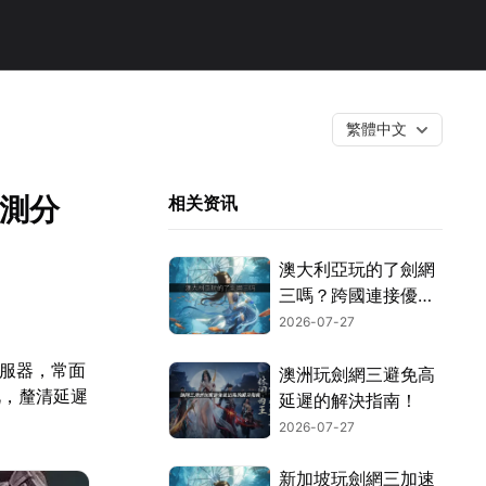
繁體中文
實測分
相关资讯
澳大利亞玩的了劍網
三嗎？跨國連接優化
指南！
2026-07-27
伺服器，常面
澳洲玩劍網三避免高
此，釐清延遲
延遲的解決指南！
2026-07-27
新加坡玩劍網三加速