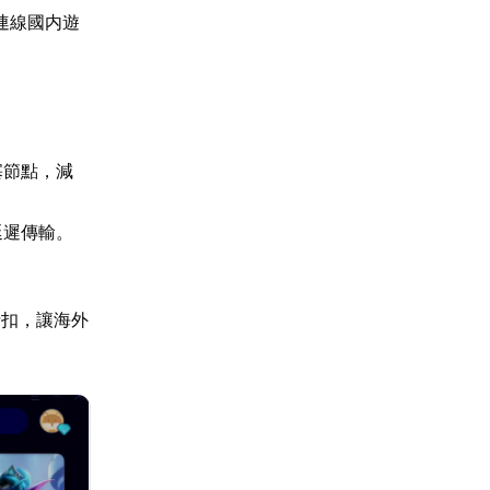
連線國内遊
塞節點，減
延遲傳輸。
折扣，讓海外