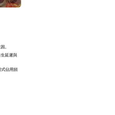
主因。
產生延遲與
程式佔用頻