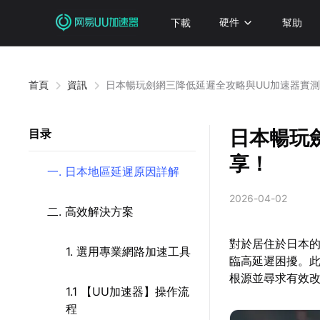
下載
硬件
幫助
首頁
資訊
日本暢玩劍網三降低延遲全攻略與UU加速器實
日本暢玩
目录
享！
一. 日本地區延遲原因詳解
2026-04-02
二. 高效解決方案
對於居住於日本的
1. 選用專業網路加速工具
臨高延遲困擾。
根源並尋求有效
1.1 【UU加速器】操作流
程