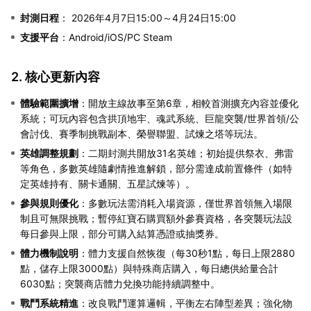
封測日程
： 2026年4月7日15:00～4月24日15:00
支援平台
：Android/iOS/PC Steam
2. 核心更新內容
體驗範圍擴增
：開放主線故事至第6章，相較首測擴充內容並優化
系統；可玩內容包含拱頂地牢、魂武系統、巨龍突襲/世界首領/公
會討伐、賽季制挑戰副本、榮譽聯盟、試煉之塔等玩法。
英雄調整規劃
：二期封測共開放31名英雄；初始提供祭衣、弗雷
等角色，多數英雄隨劇情推進解鎖，部分需達成前置條件（如特
定英雄持有、關卡通關、五星試煉等）。
參與規則優化
：多數玩法需消耗入場資源，僅世界首領無入場限
制且可無限挑戰；暫停紅寶石購買額外參賽資格，各突襲玩法設
每日參與上限，部分可購入結算憑證或抽獎券。
體力機制說明
：體力支援自然恢復（每30秒1點，每日上限2880
點，儲存上限3000點）與特殊商店購入，每日總供給量合計
6030點；突襲商店體力兌換功能持續調整中。
戰鬥系統精進
：改良戰鬥運算邏輯，平衡左右陣型差異；強化物