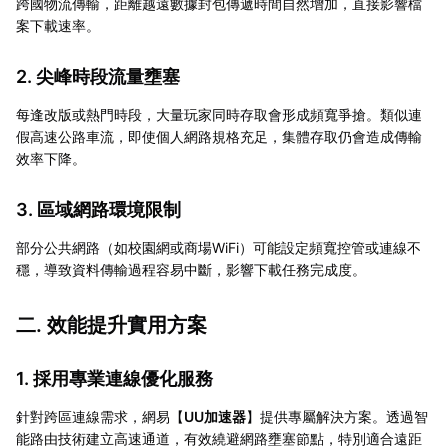
跨國物流傳輸，距離越遠數據封包傳遞時間自然增加，直接影響檔
案下載速率。
2. 尖峰時段流量壅塞
每逢改版或熱門時段，大量玩家同時存取會形成頻寬爭搶。類似連
假高速公路車流，即使個人網路規格充足，集體存取仍會造成傳輸
效率下降。
3. 區域網路環境限制
部分公共網路（如校園網或商場WiFi）可能設定頻寬控管或連線不
穩，導致資料傳輸過程容易中斷，影響下載任務完成度。
二. 效能提升實用方案
1. 採用專業連線優化服務
針對跨區連線需求，網易【
UU加速器
】提供專屬解決方案。透過智
能路由技術建立高速通道，有效繞避網路壅塞節點，特別適合遠距