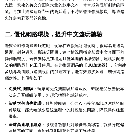
支援，繁複的英文介面與大量的敘事文本，常常成為理解劇情的障
礙。再加上跨國連線帶來的高延遲，不時影響操作流暢度，導致錯
失許多精彩戰鬥的良機。
二. 優化網路環境，提升中文遊玩體驗
邊獄公司作為國際服遊戲，玩家在直接連線遊玩時，很容易遭遇高
延遲、封包遺失、斷線等問題，這些情況同樣會影響中文介面下的
操作順暢度。若要獲得更加穩定且低延遲的連線體驗，建議搭配專
業的網路最佳化工具使用。在此推薦網易的【
UU加速器
】，它內建
多項專為國際服遊戲設計的加速方案，能有效減少延遲、增強網路
穩定性。其優勢如下：
免費試用體驗
：玩家可先免費體驗加速成效，確認感受改善後再
決定是否繼續使用，無須承擔額外試錯成本。
智慧封包遺失防護
：針對校園網、公共WiFi等容易出現波動的網
路環境，能大幅減少連線過程中的封包遺失問題，降低操作延遲
機率。
全球高速專用網路
：系統會智慧配對最佳專屬線路，就算身處偏
遠地區的玩家，也能感受到顯著的延遲下降效果。