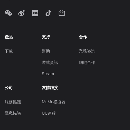
產品
支持
合作
下載
幫助
業務咨詢
遊戲資訊
網吧合作
Steam
公司
友情鏈接
服務協議
MuMu模擬器
隱私協議
UU遠程