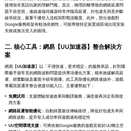
接增加非英語玩家的理解門檻。其次，物理距離導致的網路延遲問
題不容忽視，連線遠端伺服器時常伴隨高延遲、封包遺失與意外斷
線等狀況，嚴重干擾登入流程與對戰流暢度。此外，部分遊戲對
Google服務框架有較強依賴性，可能導致特定裝置或區域出現安裝
失敗或無法登入的困境。
二. 核心工具：網易【
UU加速器
】整合解決方
案
網易【
UU加速器
】以「不僅快速，更求穩定」的服務承諾，針對國
際服手遊常見的網路波動問題提供專項優化方案，能有效緩解高延
遲、頻繁斷線及畫面卡頓等困擾。此工具除優化網路連線外，遊戲
專屬頁面通常整合便捷功能入口。主要優勢如下：
免費試用
：支援體驗加速效果與翻譯服務，滿意後再決定長期使
用方案
網路延遲智能優化
：自動篩選最佳傳輸路徑，降低封包遺失率與
網路波動，提升登入成功率與遊戲過程穩定性
UU空間環境支援
：可將依賴Google服務的遊戲安裝於UU獨立空