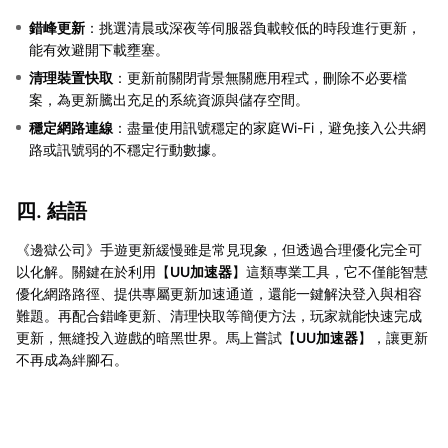
錯峰更新
：挑選清晨或深夜等伺服器負載較低的時段進行更新，
能有效避開下載壅塞。
清理裝置快取
：更新前關閉背景無關應用程式，刪除不必要檔
案，為更新騰出充足的系統資源與儲存空間。
穩定網路連線
：盡量使用訊號穩定的家庭Wi-Fi，避免接入公共網
路或訊號弱的不穩定行動數據。
四. 結語
《邊獄公司》手遊更新緩慢雖是常見現象，但透過合理優化完全可
以化解。關鍵在於利用【
UU加速器
】這類專業工具，它不僅能智慧
優化網路路徑、提供專屬更新加速通道，還能一鍵解決登入與相容
難題。再配合錯峰更新、清理快取等簡便方法，玩家就能快速完成
更新，無縫投入遊戲的暗黑世界。馬上嘗試【
UU加速器
】，讓更新
不再成為絆腳石。