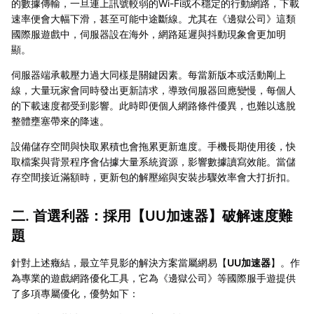
的數據傳輸，一旦連上訊號較弱的Wi-Fi或不穩定的行動網路，下載
速率便會大幅下滑，甚至可能中途斷線。尤其在《邊獄公司》這類
國際服遊戲中，伺服器設在海外，網路延遲與抖動現象會更加明
顯。
伺服器端承載壓力過大同樣是關鍵因素。每當新版本或活動剛上
線，大量玩家會同時發出更新請求，導致伺服器回應變慢，每個人
的下載速度都受到影響。此時即便個人網路條件優異，也難以逃脫
整體壅塞帶來的降速。
設備儲存空間與快取累積也會拖累更新進度。手機長期使用後，快
取檔案與背景程序會佔據大量系統資源，影響數據讀寫效能。當儲
存空間接近滿額時，更新包的解壓縮與安裝步驟效率會大打折扣。
二. 首選利器：採用【
UU加速器
】破解速度難
題
針對上述癥結，最立竿見影的解決方案當屬網易【
UU加速器
】。作
為專業的遊戲網路優化工具，它為《邊獄公司》等國際服手遊提供
了多項專屬優化，優勢如下：