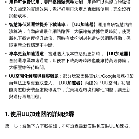
用戶可免費試用，零門檻體驗完整功能
：用戶可以先親自體驗漢
化與加速的實際效果，覺得好用再決定是否繼續使用，完全沒有
試錯成本。
智慧降低延遲並提升下載速率
：【
UU加速器
】運用自研智慧路由
演算法，自動篩選最佳網路路徑，大幅縮短數據往返時間，使更
新包下載速度提升數倍。同時有效抑制封包遺失與網路抖動，保
障更新全程穩定不中斷。
專享更新加速通道
：當遭遇大版本或活動更新時，【
UU加速器
】
會開通專屬加速通道，即便在下載高峰時段也能維持高速傳輸，
大幅壓縮等待時間。
UU空間化解環境相容難題
：部分玩家因裝置缺少Google服務框架
而無法正常更新或登入。【
UU加速器
】內建的「UU空間」功能
能將遊戲安裝至虛擬環境中，完美繞過環境相容性問題，讓更新
與運行再無阻礙。
1. 使用UU加速器的詳細步驟
第一步：透過下方下載按鈕，即可透過最新安裝包安裝UU加速器。