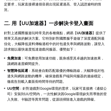
定要求，玩家直接裸連很容易出現延遲過高、登入認證逾時的情
況。
二. 用【
UU加速器
】一步解決卡登入畫面
針對上述國際服遊玩時常見的各種痛點，網易【
UU加速器
】提供了
簡單又高效的解決方案。它特別針對國際服手遊做了深度適配與最
佳化，大幅降低資料傳輸過程中的封包遺失率與網路波動，讓登入
請求能以最快速度抵達遊戲伺服器。優勢如下：
免費加速
：可免費使用加速功能，親身感受其卓越的加速效果，
讓網路速度瞬間提升。
智慧降低延遲
：系統會自動匹配最優的傳輸路線，大幅降低封包
遺失與網路波動的機率，確保遊戲客戶端與伺服器的連線穩定，
徹底告別載入畫面長時間等待的問題。
UU空間
：針對遊戲對Google環境的需求，玩家可直接將《邊獄公
司》安裝到UU空間內，一次性解決因Google環境缺失而導致的登
入失敗、卡驗證等異常問題，從源頭掃除進入遊戲的障礙。