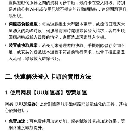
置與遊戲伺服器之間的資料同步中斷，最終卡在登入階段。特別
是連線公共Wi-Fi或使用訊號不穩定的行動網路時，這類問題更容
易出現。
伺服器負載過重
：每當遊戲推出大型版本更新，或節假日玩家大
量湧入的高峰時段，伺服器需同時處理眾多登入請求，容易出現
回應超時或載入緩慢的情況，進而造成玩家登入卡頓。
裝置或快取異常
：若長期未清理遊戲快取、手機剩餘儲存空間不
足，或安裝的遊戲版本過舊不符當前執行需求，也會干擾正常登
入流程，導致載入環節卡死。
二. 快速解決登入卡頓的實用方法
1. 使用网易【
UU加速器
】智慧加速
网易【
UU加速器
】是針對國際服手遊網路問題最佳化的工具，其核
心優勢包括：
免費加速
：可免費使用加速功能，親身體驗其卓越加速效果，讓
網路速度即刻提升。