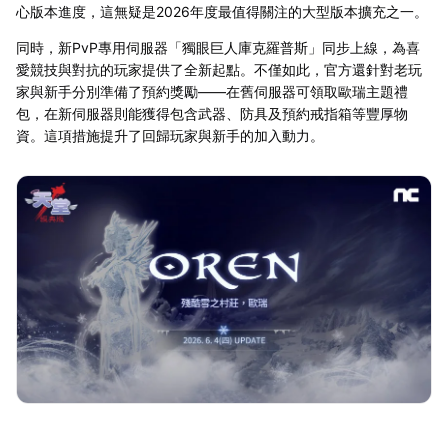
心版本進度，這無疑是2026年度最值得關注的大型版本擴充之一。
同時，新PvP專用伺服器「獨眼巨人庫克羅普斯」同步上線，為喜
愛競技與對抗的玩家提供了全新起點。不僅如此，官方還針對老玩
家與新手分別準備了預約獎勵——在舊伺服器可領取歐瑞主題禮
包，在新伺服器則能獲得包含武器、防具及預約戒指箱等豐厚物
資。這項措施提升了回歸玩家與新手的加入動力。