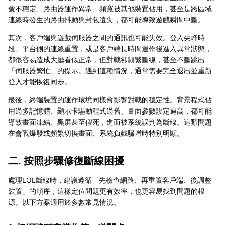
號不穩定、路由器運作異常、頻寬被其他裝置佔用，甚至是跨區域
連線時發生的路由抖動與封包遺失，都可能導致遊戲瞬間中斷。
其次，客戶端與遊戲伺服器之間的通訊也可能失效。登入尖峰時
段、平台側的連線重置，或是客戶端長時間運作後進入異常狀態，
都很容易造成大廳看似正常，但對戰卻頻繁斷線，甚至不斷跳出
「伺服器繁忙」的提示。遇到這種情況，通常需要完全退出並重新
登入才能恢復同步。
最後，終端裝置的運作環境同樣會影響對戰的穩定性。背景程式佔
用過多記憶體、顯示卡驅動程式過舊、畫面參數設定過高，都可能
導致畫面凍結、黑屏甚至假死，進而被系統誤判為斷線。這類問題
在會戰爆發或頻繁切換畫面、系統負載驟增時特別明顯。
二. 按照步驟修復斷線困擾
處理LOL斷線時，建議遵循「先檢查網路、再重置客戶端、後調整
裝置」的順序，這樣定位問題更有效率，也更容易找到問題的根
源。以下方案適用於多數常見情況。