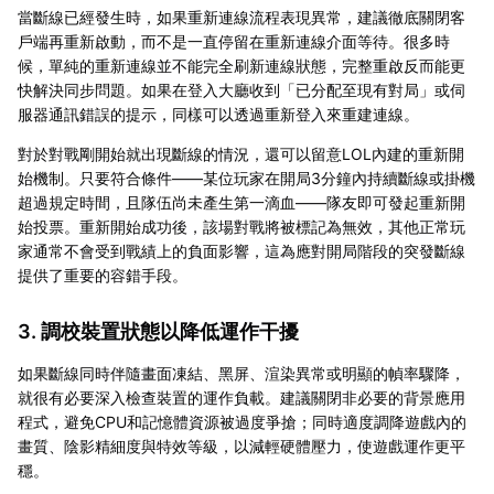
當斷線已經發生時，如果重新連線流程表現異常，建議徹底關閉客
戶端再重新啟動，而不是一直停留在重新連線介面等待。很多時
候，單純的重新連線並不能完全刷新連線狀態，完整重啟反而能更
快解決同步問題。如果在登入大廳收到「已分配至現有對局」或伺
服器通訊錯誤的提示，同樣可以透過重新登入來重建連線。
對於對戰剛開始就出現斷線的情況，還可以留意LOL內建的重新開
始機制。只要符合條件——某位玩家在開局3分鐘內持續斷線或掛機
超過規定時間，且隊伍尚未產生第一滴血——隊友即可發起重新開
始投票。重新開始成功後，該場對戰將被標記為無效，其他正常玩
家通常不會受到戰績上的負面影響，這為應對開局階段的突發斷線
提供了重要的容錯手段。
3. 調校裝置狀態以降低運作干擾
如果斷線同時伴隨畫面凍結、黑屏、渲染異常或明顯的幀率驟降，
就很有必要深入檢查裝置的運作負載。建議關閉非必要的背景應用
程式，避免CPU和記憶體資源被過度爭搶；同時適度調降遊戲內的
畫質、陰影精細度與特效等級，以減輕硬體壓力，使遊戲運作更平
穩。