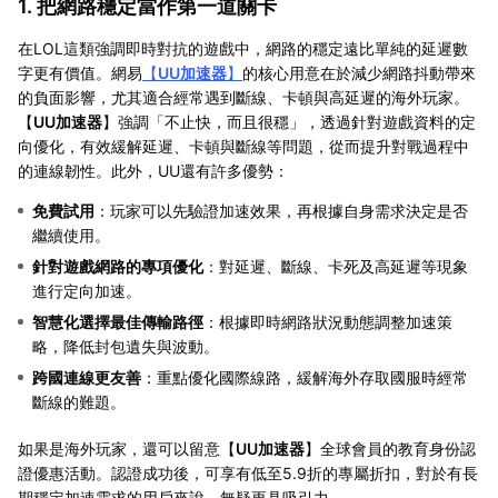
1. 把網路穩定當作第一道關卡
在LOL這類強調即時對抗的遊戲中，網路的穩定遠比單純的延遲數
字更有價值。網易
【
UU加速器
】
的核心用意在於減少網路抖動帶來
的負面影響，尤其適合經常遇到斷線、卡頓與高延遲的海外玩家。
【
UU加速器
】強調「不止快，而且很穩」，透過針對遊戲資料的定
向優化，有效緩解延遲、卡頓與斷線等問題，從而提升對戰過程中
的連線韌性。此外，UU還有許多優勢：
免費試用
：玩家可以先驗證加速效果，再根據自身需求決定是否
繼續使用。
針對遊戲網路的專項優化
：對延遲、斷線、卡死及高延遲等現象
進行定向加速。
智慧化選擇最佳傳輸路徑
：根據即時網路狀況動態調整加速策
略，降低封包遺失與波動。
跨國連線更友善
：重點優化國際線路，緩解海外存取國服時經常
斷線的難題。
如果是海外玩家，還可以留意【
UU加速器
】全球會員的教育身份認
證優惠活動。認證成功後，可享有低至5.9折的專屬折扣，對於有長
期穩定加速需求的用戶來說，無疑更具吸引力。