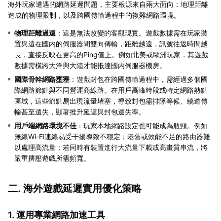
海外玩家遭遇的網路延遲問題，主要根源來自兩大面向：地理距離
造成的物理限制，以及跨國傳輸過程中的複雜網路環境。
物理距離過遠
：這是無法改變的客觀現實。遊戲數據需在玩家裝
置與遠在國内的伺服器間雙向傳輸，距離越遠，訊號往返時間越
長，直接反映在更高的Ping值上。例如北美或歐洲玩家，其遊戲
數據需橫跨大洋與大陸才能抵達國内伺服器機房。
國際骨幹網路壅塞
：遊戲封包在跨國傳輸過程中，需經過多個國
際網路節點與不同營運商線路。在用戶高峰時段或特定網路熱點
區域，這些節點易出現流量堵塞，導致封包需排隊等候、繞道傳
輸甚至遺失，顯著推升延遲與封包遺失率。
用戶端網路環境不佳
：玩家本地網路設定也可能成為瓶頸。例如
無線Wi-Fi連線易受干擾導致不穩定；老舊或效能不足的路由器難
以處理高流量；若同時有裝置進行大流量下載或高畫質串流，將
嚴重擠壓遊戲所需頻寬。
二. 海外遊戲延遲實用優化策略
1. 運用專業網路加速工具