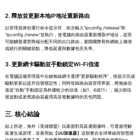
2. 釋放並更新本地IP地址重新路由
以管理員身份運行命令提示符，依次輸入“ipconfig /release”和
“ipconfig /renew”並執行，使電腦向路由器重新獲取IP地址，從而
可能觸發運營商端分配不同的出口路由，避開國際骨幹網絡上擁堵
或繞行的關鍵節點，降低延遲與數據包丟失率。
3. 更新網卡驅動並手動鎖定Wi-Fi信道
在電腦設備管理器中右鍵無線網卡選擇“更新驅動程序”，按提示完成
驅動更新以提升信號穩定性；同時登錄路由器管理界面，將無線信
道從“自動”手動固定爲幹擾較少的信道（如1、6或11），減少因信
號波動或老舊路由器處理高並發數據時的丟包問題。
三. 核心結論
綜上所述，海外《英雄聯盟》玩家面對高延遲困擾時，可透過理解
延遲生成原理，並善用如【
UU加速器
】這類整合全球專線與智慧路
由技術的專業工具，有效重塑網路傳輸路徑，顯著降低遊戲Ping