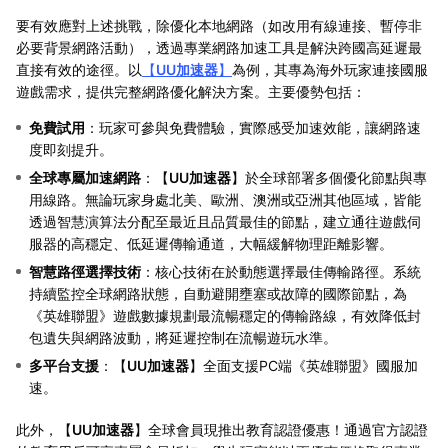
要有效應對上述挑戰，除優化本地網路（如改用有線連接、暫停非
必要背景網路活動），透過專業網路加速工具是解決跨國高延遲最
直接有效的途徑。以
【
UU加速器
】
為例，其專為海外玩家連接國服
遊戲需求，提供完整網路優化解決方案。主要優勢包括：
免費試用
：玩家可參與免費體驗，實際感受加速效能，讓網路速
度即刻提升。
全球專屬加速網路
：【
UU加速器
】於全球部署多個優化節點與專
用線路。無論玩家身處北美、歐洲、澳洲或亞洲其他區域，皆能
透過智慧演算法分配至最近且品質最佳的節點，建立通往遊戲伺
服器的高穩定、低延遲傳輸通道，大幅緩解物理距離影響。
智慧路徑選擇技術
：核心技術在於動態選擇最佳傳輸路徑。系統
持續監控全球網路狀態，自動避開壅塞或故障的國際節點，為
《英雄聯盟》遊戲數據規劃最流暢穩定的傳輸路線，有效降低封
包遺失與網路波動，將延遲控制在流暢遊玩水準。
多平台支援
：【
UU加速器
】全面支援PC端《英雄聯盟》國服加
速。
此外，【
UU加速器
】全球會員現推出教育認證優惠！通過官方認證