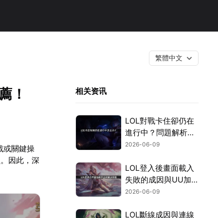
繁體中文
推薦！
相关资讯
LOL對戰卡住卻仍在
進行中？問題解析與
高效率解決方案總整
2026-06-09
戰或關鍵操
理！
負。因此，深
LOL登入後畫面載入
失敗的成因與UU加
速器應對方案！
2026-06-09
LOL斷線成因與連線