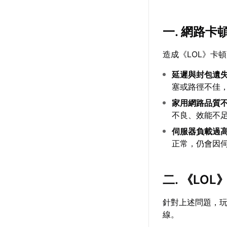
一. 網路
造成《LOL》卡
延遲與封包遺
塞或路徑不佳
家用網路品質
不良、效能不
伺服器負載過
正常，仍會因
二. 《LO
針對上述問題，
線。