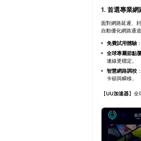
1. 首選專業
面對網路延遲、
自動優化網路通
免費試用體驗
全球專屬節點
連線更穩定。
智慧網路調校
卡頓與瞬移。
【
UU加速器
】全