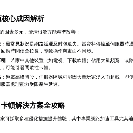
卡頓核心成因解析
頓的因素多元，釐清根源方能精準改善：
失
：最常見狀況是網路延遲及封包遺失。當資料傳輸至伺服器時
，回應時間便會拉長，導致操作與畫面不同步。
不穩
：若家中其他裝置（如電視、下載軟體）佔用大量頻寬，或
足，可能引發間歇性卡頓。
高
：遊戲高峰時段，伺服器區域可能因大量玩家湧入而超載，即
伺服器處理能力受限產生延遲。
L》卡頓解決方案全攻略
玩家可採取多種優化措施提升體驗，其中專業網路加速工具尤其