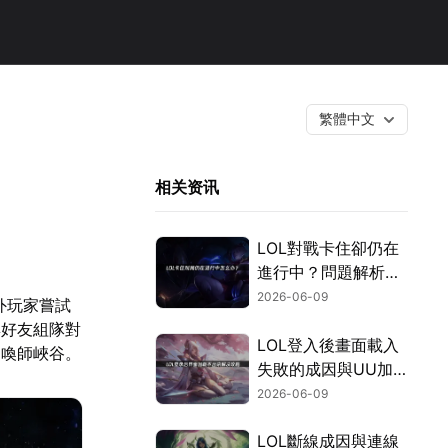
繁體中文
相关资讯
LOL對戰卡住卻仍在
進行中？問題解析與
高效率解決方案總整
2026-06-09
外玩家嘗試
理！
與好友組隊對
LOL登入後畫面載入
召喚師峽谷。
失敗的成因與UU加
速器應對方案！
2026-06-09
LOL斷線成因與連線