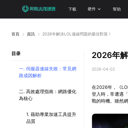
下載
硬件
幫助
首頁
資訊
2026年解決LOL連線問題的最佳對策！
2026年
目录
一. 伺服器連線失敗：常見網
2026-04-02
路成因解析
在2026年，《
二. 高效處理指南：網路優化
登入時，常遭遇
為核心
戰的時機。雖然
1. 藉助專業加速工具提升
品質