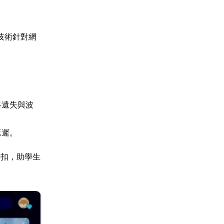
技術針對網
料遺失與波
延遲。
折扣，助學生