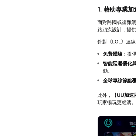
1. 藉助專業
面對跨國或複雜
路頑疾設計，提
針對《LOL》連
免費體驗
：提
智能延遲優化
動。
全球專線節點
此外，【
UU加速
玩家暢玩更經濟