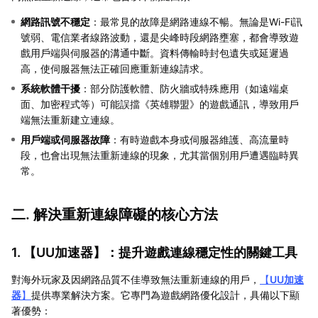
網路訊號不穩定
：最常見的故障是網路連線不暢。無論是Wi-Fi訊
號弱、電信業者線路波動，還是尖峰時段網路壅塞，都會導致遊
戲用戶端與伺服器的溝通中斷。資料傳輸時封包遺失或延遲過
高，使伺服器無法正確回應重新連線請求。
系統軟體干擾
：部分防護軟體、防火牆或特殊應用（如遠端桌
面、加密程式等）可能誤擋《英雄聯盟》的遊戲通訊，導致用戶
端無法重新建立連線。
用戶端或伺服器故障
：有時遊戲本身或伺服器維護、高流量時
段，也會出現無法重新連線的現象，尤其當個別用戶遭遇臨時異
常。
二. 解決重新連線障礙的核心方法
1. 【
UU加速器
】：提升遊戲連線穩定性的關鍵工具
對海外玩家及因網路品質不佳導致無法重新連線的用戶，
【
UU加速
器
】
提供專業解決方案。它專門為遊戲網路優化設計，具備以下顯
著優勢：