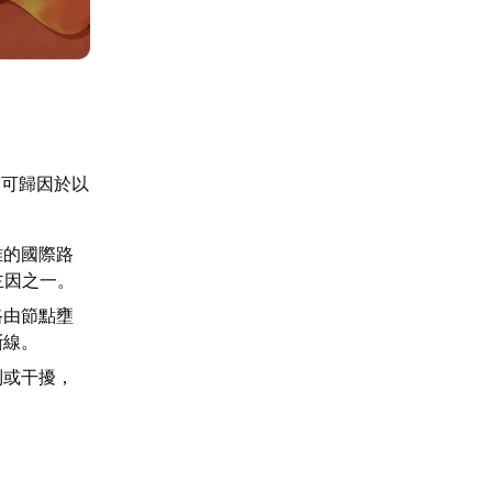
常可歸因於以
雜的國際路
主因之一。
路由節點壅
斷線。
制或干擾，