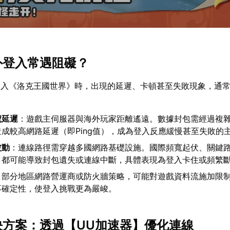
海外登入常遇阻礙？
登入《洛克王國世界》時，出現的延遲、卡頓甚至失敗現象，通
號延遲
：遊戲主伺服器與海外玩家距離遙遠。數據封包需經過複
成較高網路延遲（即Ping值），成為登入反應緩慢甚至失敗的
波動
：連線路徑需穿越多國網路基礎設施。國際頻寬起伏、關鍵
，都可能導致封包遺失或連線中斷，具體表現為登入卡住或頻繁
：部分地區網路營運商或防火牆策略，可能對遊戲資料流施加限
不確定性，使登入挑戰更為嚴峻。
解決方案：透過【
UU加速器
】優化連線