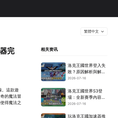
繁體中文
速器完
相关资讯
洛克王國世界登入失
敗？原因解析與解決
技巧！
2026-07-16
線。這款遊
洛克王國世界S3登
新奇的魔法冒
場：全新賽季內容與
，使得魔法之
暢遊攻略！
2026-07-16
玩洛克王國加速器推