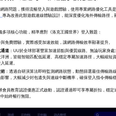
述網路問題，獲得流暢登入與遊戲體驗，使用專業網路優化工具
】
專為改善此類遊戲連線體驗設計，能深度優化海外傳輸路徑，
備多項核心功能，精準應對《洛克王國世界》登入難題：
參與免費體驗，實際感受加速效能，讓網路傳輸效率顯著提升。
化通道
：UU於全球部署豐富加速節點與優質線路。無論玩家身處
大洋洲，皆能智能匹配低延遲、高穩定專屬加速路徑，大幅縮短
登入延遲。
技術
：透過自研演算法即時監測網路狀態，動態篩選最佳傳輸路
動影響，大幅減少封包遺失與連線中斷機率，確保登入指令傳輸
球會員教育認證優惠正式啟動，認證通過即可享專屬折扣，穩定
戲中始終暢行無阻。