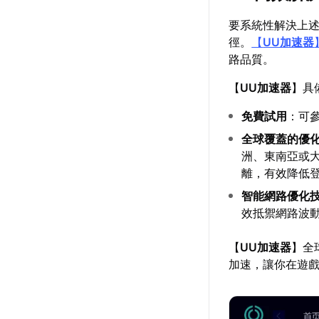
要系統性解決上
徑。
【
UU加速器
路品質。
【
UU加速器
】具
免費試用
：可
全球覆蓋的優
洲、東南亞或
離，有效降低
智能網路優化
效抵禦網路波
【
UU加速器
】全
加速，讓你在遊