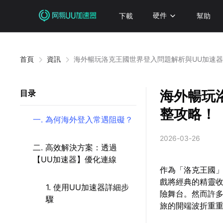
下載
硬件
幫助
首頁
資訊
海外暢玩洛克王國世界登入問題解析與UU加速
海外暢玩
目录
整攻略！
一. 為何海外登入常遇阻礙？
2026-03-26
二. 高效解決方案：透過
【UU加速器】優化連線
作為「洛克王國」
戲將經典的精靈
1. 使用UU加速器詳細步
險舞台。然而許
驟
旅的開端波折重