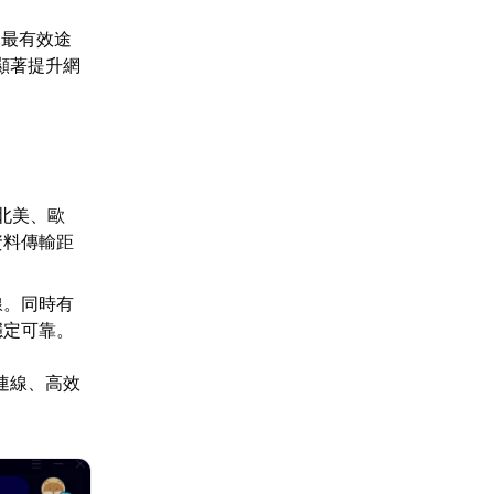
是最有效途
顯著提升網
北美、歐
資料傳輸距
線。同時有
穩定可靠。
連線、高效