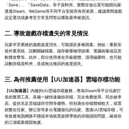
「Save」、「SaveData」等子資料夾。實際存放位置可能因玩家
透過Steam、WeGame等不同平台安裝而有所差異，建議查閱遊戲
設定選項或參考官方常見問答以獲取最準確資訊。
二. 導致遊戲存檔遺失的常見情況
玩家辛苦累積的遊戲進度消失，可能源於多種因素。例如：重新安
裝作業系統、誤刪關鍵檔案、儲存硬碟物理損壞、電腦病毒或惡意
軟體攻擊等。此外，部分使用者在升級硬體、清理磁碟時，也可能
誤刪存檔資料夾，造成無法挽回的進度損失。
三. 為何推薦使用【
UU加速器
】雲端存檔功能
【
UU加速器
】內建的UU雲端存檔服務，專為Steam等平台玩家打
造的實用工具。具備一鍵快速備份存檔、完全免費使用、同步效率
高、提供充足雲端儲存空間等優勢。特別適合存檔體積較大，或需
頻繁在住家、辦公室等多台電腦遊玩的玩家。透過UU雲端存檔，可
有效避免因網路不穩或本地裝置故障導致的存檔損毀問題，確保你
的江湖霸業穩固無虞。