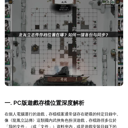
一. PC版遊戲存檔位置深度解析
在個人電腦運行的遊戲，存檔檔案通常儲存在硬碟的特定目錄中。
像《龍胤立誌傳》這類國内武俠角色扮演遊戲，存檔路徑多位於
「我的文件」（或「文件」）資料夾内，或是遊戲安裝目錄下的