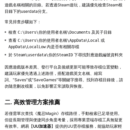
遊戲名稱相關的目錄。若透過Steam遊玩，建議優先檢查Steam根
目錄下的userdata分支。
常見排查步驟如下：
檢查
及其子目錄
C:\Users\你的使用者名稱\Documents
查看
或
C:\Users\你的使用者名稱\AppData\Local
內是否有相關存檔
AppData\LocalLow
於
下尋找對應遊戲編號資料夾
Steam\userdata\你的SteamID
因應遊戲版本差異、發行平台及後續更新可能導致存檔位置變動，
建議玩家優先透過上述路徑，搭配遊戲英文名稱、縮寫
詞、"Saves"或"SaveGames"等關鍵字搜尋。找到存檔目錄後，請
勿隨意刪改檔案，以免影響正常讀取與恢復。
二. 高效管理方案推薦
若僅需單次查找《魔忌Magin》存檔路徑，手動檢索已足堪使用。
但從長期管理與便捷同步角度考量，採用專業雲端存檔工具無疑更
有效率。網易【
UU加速器
】提供的UU雲存檔服務，能協助玩家輕