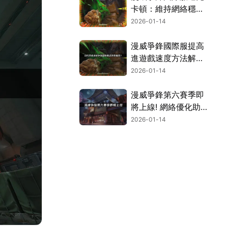
卡頓：維持網絡穩
定，暢快對決！
2026-01-14
漫威爭鋒國際服提高
進遊戲速度方法解
析！
2026-01-14
漫威爭鋒第六賽季即
將上線! 網絡優化助
力暢玩新英雄！
2026-01-14