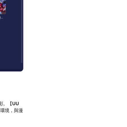
彩。【
UU
路環境，與漫