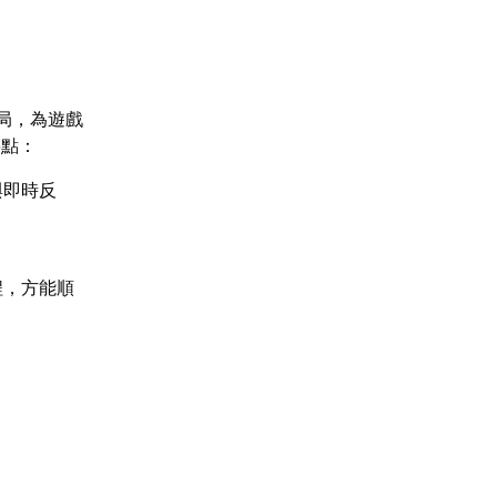
戰局，為遊戲
要點：
與即時反
程，方能順