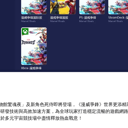
博物館驚魂夜」及新角色死侍即將登場，《漫威爭鋒》世界更添精
主研發技術與高效加速方案，為全球玩家打造穩定流暢的遊戲網
，於多元宇宙競技場中盡情釋放熱血戰意！