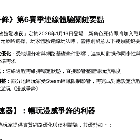
威爭鋒》第6賽季連線體驗關鍵要點
物館驚魂夜」定於2026年1月16日登場，新角色死侍即將加入
多元策略選擇。玩家體驗連線玩法時，需特別留意以下幾類關鍵
性優化
：受地理分布與網路基礎條件影響，連線時對操作同步性
標準需求
化
：連線過程需維持穩定狀態，直接影響整體遊玩流暢度
調整
：部分地區玩家受Steam區域限制影響，需完成對應設定流
並遊玩《漫威爭鋒》
速器
】：暢玩漫威爭鋒的利器
為玩家提供實質網路優化與便利體驗，其優勢如下：