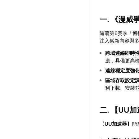
一. 《漫
隨著第6賽季「博
注入嶄新內容與
跨域連線即時
應，具備更高
連線穩定度強
區域存取設定
利下載、安裝
二. 【
UU加
【
UU加速器
】能