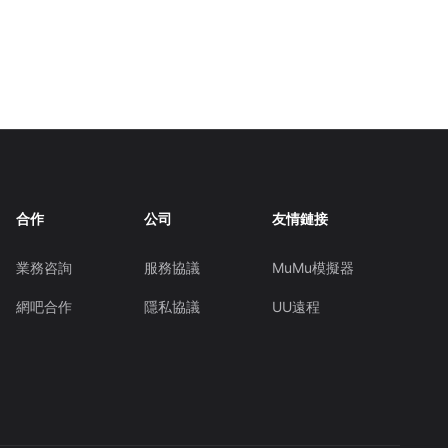
合作
公司
友情鏈接
業務咨詢
服務協議
MuMu模擬器
網吧合作
隱私協議
UU遠程