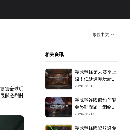
繁體中文
相关资讯
漫威爭鋒第六賽季上
線！低延遲暢玩新賽
季！
2026-01-16
速擄獲全球玩
中展開激烈對
漫威爭鋒國服如何避
免啓動問題：網絡優
化指南！
2026-01-14
漫威爭鋒國際服避免