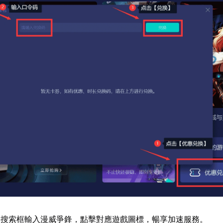
器搜索框輸入漫威爭鋒，點擊對應遊戲圖標，暢享加速服務。