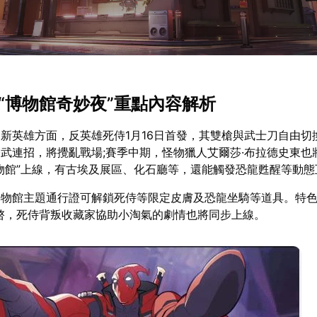
季“博物館奇妙夜”重點內容解析
新英雄方面，反英雄死侍1月16日首發，其雙槍與武士刀自由切
武連招，將攪亂戰場;賽季中期，怪物獵人艾爾莎·布拉德史東也
物館”上線，有古埃及展區、化石廳等，還能觸發恐龍甦醒等動態
物館主題通行證可解鎖死侍等限定皮膚及恐龍坐騎等道具。特色
啓，死侍背叛收藏家協助小淘氣的劇情也將同步上線。