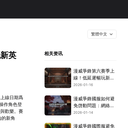
繁體中文
玩新英
相关资讯
漫威爭鋒第六賽季上
線！低延遲暢玩新賽
季！
2026-01-16
其上線日期爲
漫威爭鋒國服如何避
可操作角色登
免啓動問題：網絡優
數與歡樂。賽
化指南！
2026-01-14
內的新角
漫威爭鋒國際服避免