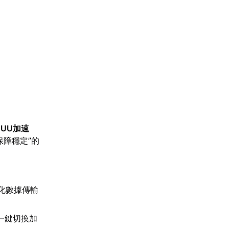
【
UU加速
障穩定”的
。
化數據傳輸
一鍵切換加