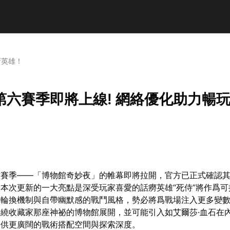
新英雄！
第六賽季即將上線! 網絡優化助力暢
六賽季——「博物館奇妙夜」的帷幕即將拉開，官方已正式確認
6日。本次更新的一大亮點是深受玩家喜愛的話癆英雄“死侍”將作爲
器輪換機制與自帶幽默感的戰鬥風格，勢必將爲戰場注入更多變
繞收藏家那座神祕的博物館展開，並可能引入如艾爾莎·血石在
提供更廣闊的戰術搭配空間與探索深度。