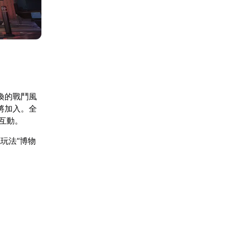
換的戰鬥風
將加入。全
互動。
玩法“博物