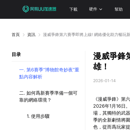
下載
硬件
幫助
首頁
資訊
漫威爭鋒第六賽季即將上線! 網絡優化助力暢玩
漫威爭鋒
目录
雄！
一. 第6賽季“博物館奇妙夜”重
點內容解析
2026-01-14
二. 如何爲新賽季準備一個可
《漫威爭鋒》第
靠的網絡環境？
2026年1月1
場，其獨特的武
1. 使用步驟
季的全新劇情將圍
色，從而爲玩家