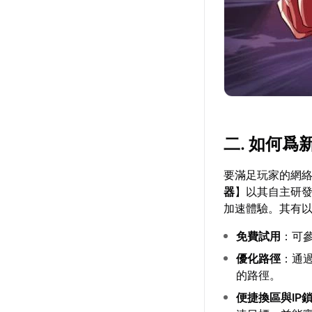
二. 如何
要滿足玩家的網
器
】以其自主研發
加速體驗。其有
免費試用
：可
優化路徑
：通
的路徑。
便捷換區與IP