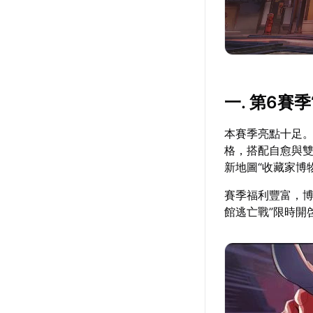
一. 第6賽
本賽季亮點十足。
格，搭配自愈與雙
新地圖“收藏家博
賽季福利豐富，博
館逃亡戰”限時開