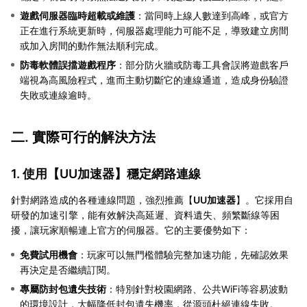
遊戲伺服器臨時超載或維護
：當同時上線人數達到高峰，或官方
正在進行系統更新時，伺服器處理能力可能不足，導致建立房間
或加入房間的動作無法順利完成。
防毒軟體誤擋遊戲程序
：部分防火牆或防毒工具會誤將遊戲客戶
端視為高風險程式，進而主動切斷它的連線通道，造成身份驗證
失敗或連線逾時。
二. 實際可行的解決方法
1. 使用【
UU加速器
】穩定網路連線
針對網路造成的各種連線問題，強烈推薦【
UU加速器
】。它採用自
研發的加速引擎，能有效解決高延遲、資料遺失、頻繁斷線等困
擾，讓玩家順暢連上官方的伺服器。它的主要優勢如下：
免費試用機會
：玩家可以無門檻體驗完整加速功能，先確認效果
再決定是否繼續訂閱。
專屬防封包遺失技術
：特別針對校園網路、公共WiFi等容易波動
的環境設計，大幅降低封包遺失機率，從源頭杜絕連線失敗。