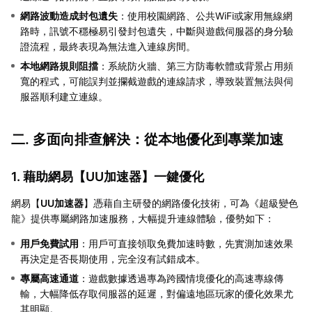
網路波動造成封包遺失
：使用校園網路、公共WiFi或家用無線網
路時，訊號不穩極易引發封包遺失，中斷與遊戲伺服器的身分驗
證流程，最終表現為無法進入連線房間。
本地網路規則阻擋
：系統防火牆、第三方防毒軟體或背景占用頻
寬的程式，可能誤判並攔截遊戲的連線請求，導致裝置無法與伺
服器順利建立連線。
二. 多面向排查解決：從本地優化到專業加速
1. 藉助網易【
UU加速器
】一鍵優化
網易【
UU加速器
】憑藉自主研發的網路優化技術，可為《超級變色
龍》提供專屬網路加速服務，大幅提升連線體驗，優勢如下：
用戶免費試用
：用戶可直接領取免費加速時數，先實測加速效果
再決定是否長期使用，完全沒有試錯成本。
專屬高速通道
：遊戲數據透過專為跨國情境優化的高速專線傳
輸，大幅降低存取伺服器的延遲，對偏遠地區玩家的優化效果尤
其明顯。