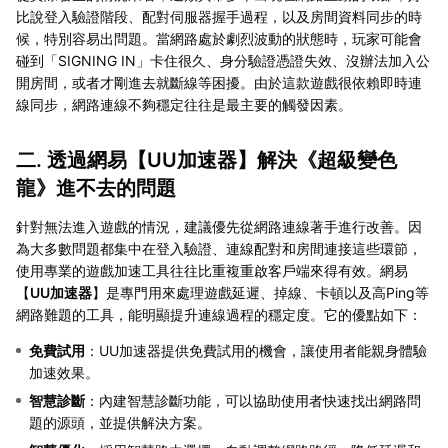
比說登入驗證階段、配對伺服器握手過程，以及房間資料同步的時
候，特別容易出問題。當網路處於劇烈波動的狀態時，玩家可能會
碰到「SIGNING IN」卡住很久、身分驗證憑證失效、沒辦法加入公
開房間，或者才剛進去就斷線等困擾。由於這款遊戲很依賴即時連
線同步，網路連線不夠穩定往往是最主要的觸發因素。
二. 透過網易【
UU加速器
】解決《超級變色
龍》進不去的問題
針對無法進入遊戲的情況，建議優先從網路連線著手進行改善。因
為大多數問題都集中在登入驗證、連線配對和房間連接這些環節，
使用專業的遊戲加速工具往往比重複重啟客戶端來得有效。網易
【
UU加速器
】是專門用來處理遊戲延遲、掉線、卡頓以及高Ping等
網路難題的工具，能明顯提升連線過程的穩定度。它的優點如下：
免費試用
：UU加速器提供免費試用的機會，讓使用者能親身體驗
加速效果。
智慧診斷
：內建智慧診斷功能，可以協助使用者快速找出網路問
題的源頭，並提供解決方案。