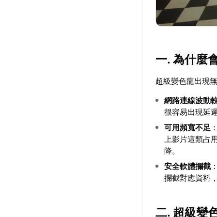
一. 為什
超級變色龍出現
網路連線波動
很容易出現延
可用頻寬不足
上影片這類占
降。
安全軟體攔截
攔截對應資料
二. 超級