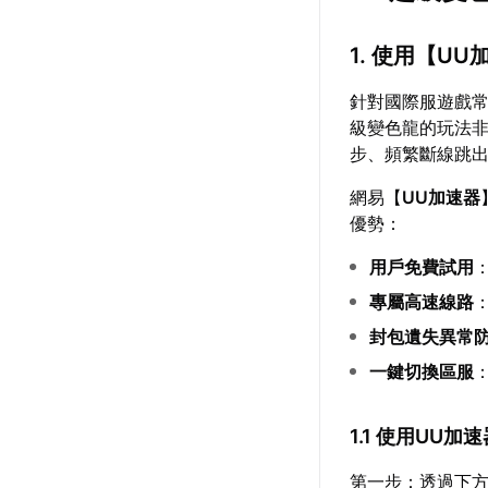
1. 使用【
UU
針對國際服遊戲
級變色龍的玩法
步、頻繁斷線跳
網易【
UU加速器
優勢：
用戶免費試用
專屬高速線路
封包遺失異常
一鍵切換區服
1.1 使用UU
第一步：透過下方