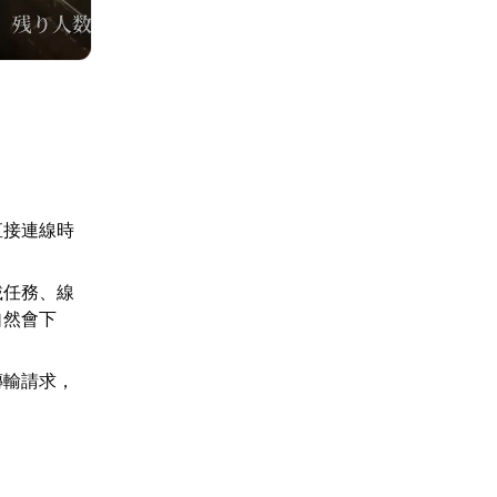
直接連線時
載任務、線
自然會下
傳輸請求，