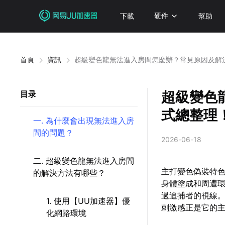
下載
硬件
幫助
首頁
資訊
超級變色龍無法進入房間怎麼辦？常見原因及解
超級變色
目录
式總整理
一. 為什麼會出現無法進入房
間的問題？
2026-06-18
二. 超級變色龍無法進入房間
主打變色偽裝特
的解決方法有哪些？
身體塗成和周遭
過追捕者的視線
1. 使用【UU加速器】優
刺激感正是它的
化網路環境