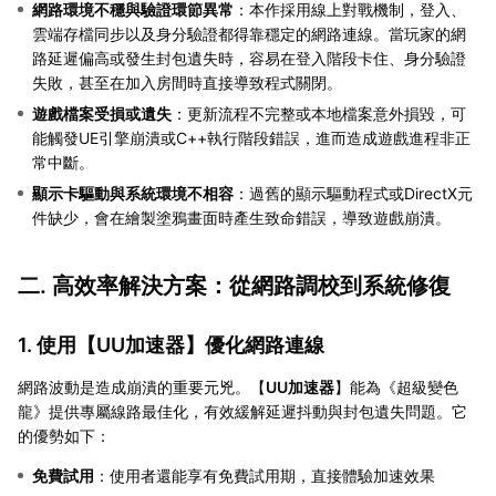
網路環境不穩與驗證環節異常
：本作採用線上對戰機制，登入、
雲端存檔同步以及身分驗證都得靠穩定的網路連線。當玩家的網
路延遲偏高或發生封包遺失時，容易在登入階段卡住、身分驗證
失敗，甚至在加入房間時直接導致程式關閉。
遊戲檔案受損或遺失
：更新流程不完整或本地檔案意外損毀，可
能觸發UE引擎崩潰或C++執行階段錯誤，進而造成遊戲進程非正
常中斷。
顯示卡驅動與系統環境不相容
：過舊的顯示驅動程式或DirectX元
件缺少，會在繪製塗鴉畫面時產生致命錯誤，導致遊戲崩潰。
二. 高效率解決方案：從網路調校到系統修復
1. 使用【
UU加速器
】優化網路連線
網路波動是造成崩潰的重要元兇。【
UU加速器
】能為《超級變色
龍》提供專屬線路最佳化，有效緩解延遲抖動與封包遺失問題。它
的優勢如下：
免費試用
：使用者還能享有免費試用期，直接體驗加速效果