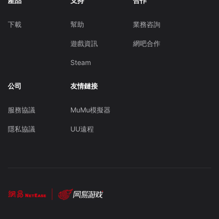
產品
支持
合作
下載
幫助
業務咨詢
遊戲資訊
網吧合作
Steam
公司
友情鏈接
服務協議
MuMu模擬器
隱私協議
UU遠程