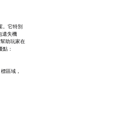
案。它特別
包遺失機
，幫助玩家在
優點：
目標區域，