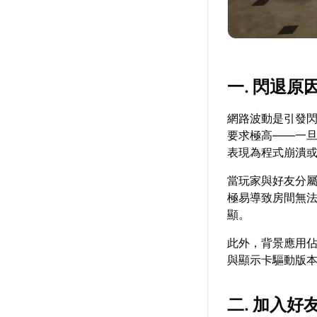
一. 閃退原
網路波動是引發
要求極高——一
表現為程式崩潰
當玩家與好友分
極易導致房間無
顯。
此外，背景應用佔
與顯示卡驅動版
二. 加入