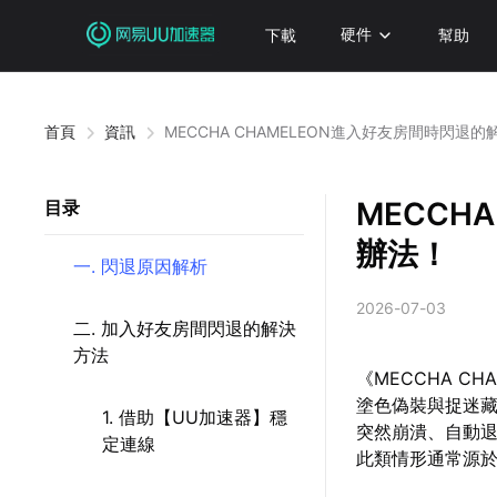
下載
硬件
幫助
首頁
資訊
MECCHA CHAMELEON進入好友房間時閃退
MECCH
目录
辦法！
一. 閃退原因解析
2026-07-03
二. 加入好友房間閃退的解決
方法
《MECCHA 
塗色偽裝與捉迷
1. 借助【UU加速器】穩
突然崩潰、自動
定連線
此類情形通常源