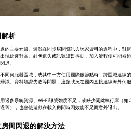
因解析
閃退的主要元凶。遊戲在同步房間資訊與玩家資料的過程中，對
旦出現延遲升高、封包遺失或訊號短暫抖動，加入流程便可能被
或閃退。
屬不同伺服器區域，或其中一方使用國際服節點時，跨區域連線
法辨識、資料驗證失敗等問題，這類狀況在國內直接連線海外伺
用過多系統資源、Wi‑Fi訊號強度不足，或缺少關鍵執行庫（如C
本過舊），也會使遊戲在載入房間時因效能不足而意外退出。
好友房間閃退的解決方法