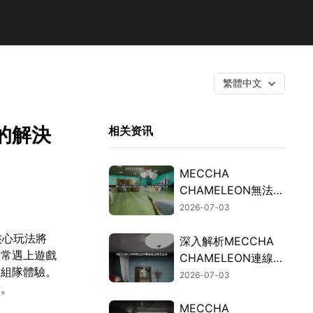
繁體中文
退的解決
相关资讯
MECCHA
CHAMELEON無法連
線的檢測與修復指
2026-07-03
南！
核心玩法將
深入解析MECCHA
經常遇上遊戲
CHAMELEON連線延
的組隊體驗。
遲過高的成因與加速
2026-07-03
素。
解決方案！
MECCHA