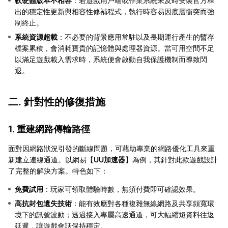
軟硬體版本不相容
：若遊戲用戶端或作業系統未及時安裝官方釋
出的穩定性更新與相容性修補程式，執行時容易因底層衝突而強
制終止。
系統資源超載
：不必要的背景應用常駐以及長期運行產生的暫存
檔案累積，會消耗寶貴的記憶體與處理器資源。當可用空間不足
以滿足遊戲載入需求時，系統便會啟動自我保護機制而導致閃
退。
二. 針對性的修復措施
1. 重建網路傳輸路徑
面對因網路狀況引發的斷線問題，可藉助專業的網路優化工具來重
新建立連線通道。以網易【
UU加速器
】為例，其針對此款遊戲設計
了完整的解決方案。特色如下：
免費試用
：玩家可領取體驗時數，無須付費即可確認效果。
高抗封包遺失技術
：能有效應對各種複雜無線網路及共享頻寬環
境下的訊號波動；透過接入專屬高速通道，可大幅縮短資料往返
延遲，讓遊戲會話保持穩定。