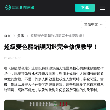
下 载
繁體中文
首頁
資訊
超級變色龍錯誤閃退完全修復教學！
超級變色龍錯誤閃退完全修復教學！
2026-07-03
在《超級變色龍》這款以身體塗鴉融入場景為核心的趣味躲貓貓作
品中，玩家可偽裝成各種環境元素，與朋友或陌生人展開既輕鬆又
刺激的對戰。不過，許多人開啟遊戲或進入對局時，常被閃退、當
機、斷線以及登入卡死等問題破壞興致。這些故障多半來自本機系
統環境、網路不穩定，以及連接海外伺服器所面臨的先天限制。