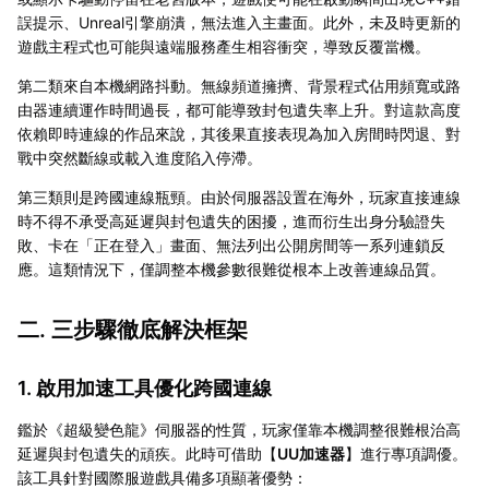
誤提示、Unreal引擎崩潰，無法進入主畫面。此外，未及時更新的
遊戲主程式也可能與遠端服務產生相容衝突，導致反覆當機。
第二類來自本機網路抖動。無線頻道擁擠、背景程式佔用頻寬或路
由器連續運作時間過長，都可能導致封包遺失率上升。對這款高度
依賴即時連線的作品來說，其後果直接表現為加入房間時閃退、對
戰中突然斷線或載入進度陷入停滯。
第三類則是跨國連線瓶頸。由於伺服器設置在海外，玩家直接連線
時不得不承受高延遲與封包遺失的困擾，進而衍生出身分驗證失
敗、卡在「正在登入」畫面、無法列出公開房間等一系列連鎖反
應。這類情況下，僅調整本機參數很難從根本上改善連線品質。
二. 三步驟徹底解決框架
1. 啟用加速工具優化跨國連線
鑑於《超級變色龍》伺服器的性質，玩家僅靠本機調整很難根治高
延遲與封包遺失的頑疾。此時可借助【
UU加速器
】進行專項調優。
該工具針對國際服遊戲具備多項顯著優勢：