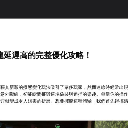
龍延遲高的完整優化攻略！
憑藉其新穎的擬態變化玩法吸引了眾多玩家，然而連線時經常出
及意外斷線，卻能瞬間摧毀這場偽裝與追捕的樂趣。每當你的操
博弈就變成令人沮喪的折磨。想要擺脫這種體驗，我們首先得搞