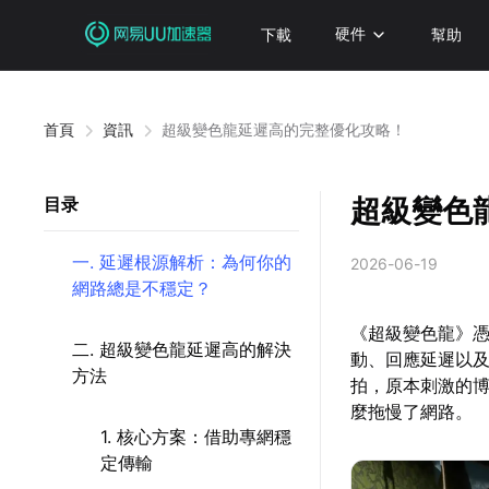
下載
硬件
幫助
首頁
資訊
超級變色龍延遲高的完整優化攻略！
超級變色
目录
一. 延遲根源解析：為何你的
2026-06-19
網路總是不穩定？
《超級變色龍》
二. 超級變色龍延遲高的解決
動、回應延遲以
方法
拍，原本刺激的
麼拖慢了網路。
1. 核心方案：借助專網穩
定傳輸