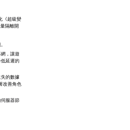
化《超級變
流量隔離開
續。
專網，讓遊
降低延遲的
遺失的數據
著改善角色
的伺服器節