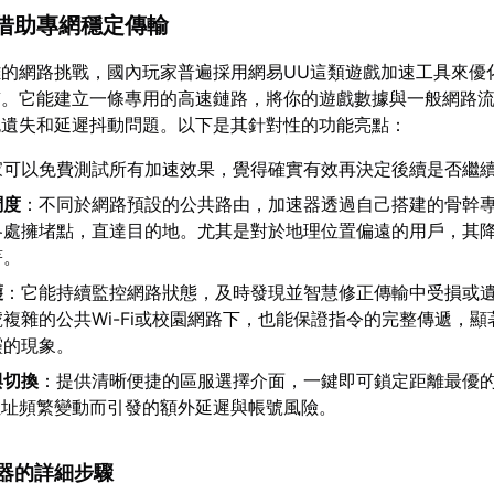
：借助專網穩定傳輸
的網路挑戰，國內玩家普遍採用網易UU這類遊戲加速工具來優
質。它能建立一條專用的高速鏈路，將你的遊戲數據與一般網路
包遺失和延遲抖動問題。以下是其針對性的功能亮點：
家可以免費測試所有加速效果，覺得確實有效再決定後續是否繼
調度
：不同於網路預設的公共路由，加速器透過自己搭建的骨幹
各處擁堵點，直達目的地。尤其是對於地理位置偏遠的用戶，其
著。
護
：它能持續監控網路狀態，及時發現並智慧修正傳輸中受損或
複雜的公共Wi-Fi或校園網路下，也能保證指令的完整傳遞，顯
靈的現象。
與切換
：提供清晰便捷的區服選擇介面，一鍵即可鎖定距離最優
位址頻繁變動而引發的額外延遲與帳號風險。
加速器的詳細步驟