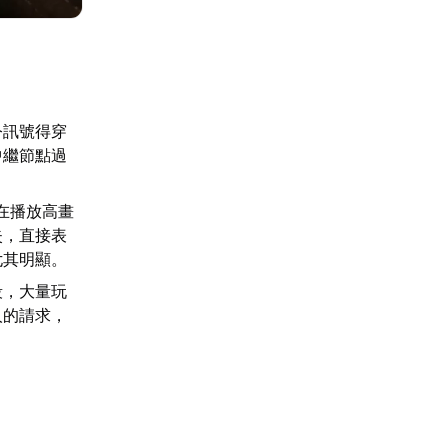
令訊號得穿
中繼節點過
時在播放高畫
失，直接表
尤其明顯。
段，大量玩
人的請求，