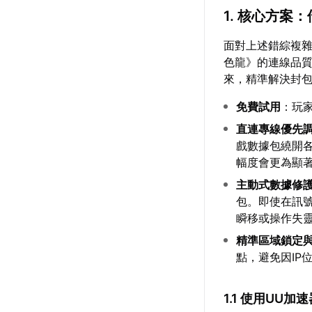
1. 核心方案
面對上述錯綜複雜
色龍》的連線品
來，精準解決封
免費試用
：玩
直連專線優先
戲數據包繞開
幅度會更為顯
主動式數據修
包。即使在訊號
瞬移或操作失
精準區域鎖定
點，避免因IP
1.1 使用UU