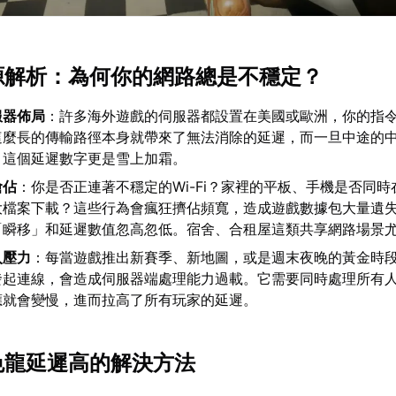
根源解析：為何你的網路總是不穩定？
服器佈局
：許多海外遊戲的伺服器都設置在美國或歐洲，你的指
這麼長的傳輸路徑本身就帶來了無法消除的延遲，而一旦中途的
，這個延遲數字更是雪上加霜。
搶佔
：你是否正連著不穩定的Wi-Fi？家裡的平板、手機是否同
大檔案下載？這些行為會瘋狂擠佔頻寬，造成遊戲數據包大量遺
「瞬移」和延遲數值忽高忽低。宿舍、合租屋這類共享網路場景
入壓力
：每當遊戲推出新賽季、新地圖，或是週末夜晚的黃金時
發起連線，會造成伺服器端處理能力過載。它需要同時處理所有
應就會變慢，進而拉高了所有玩家的延遲。
變色龍延遲高的解決方法