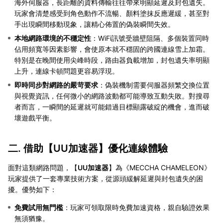
海外伺服器，長距離的資料傳輸往往帶來明顯延遲及封包遺失。
玩家會清楚感受到角色動作不流暢、顏料塗抹反應遲緩，甚至對
手出現瞬間移動現象，讓精心佈置的偽裝瞬間失效。
本地網路環境的不穩定性
：WiFi訊號受牆壁阻隔、多個裝置同時
佔用頻寬等因素影響，會使原本就不穩固的跨國連線雪上加霜。
特別是在晚間使用尖峰時段，路由器負載增加，封包遺失率明顯
上升，連線卡頓問題更容易浮現。
即時同步對網路的嚴苛要求
：偽裝機制需要伺服器頻繁交換位置
與視覺資訊，任何微小的網路波動都可能導致互動失敗。對搜尋
者而言，一瞬間的延遲就可能錯過目標顯露破綻的機會，進而破
壞遊戲平衡。
二. 借助【
UU加速器
】優化連線體驗
面對這類網路問題，【
UU加速器
】為《MECCHA CHAMELEON》
玩家提供了一套專業技術方案，從源頭緩解延遲與封包遺失的困
擾。優勢如下：
免費試用無門檻
：玩家可領取限時免費加速資格，親自驗證效果
無須猶豫。