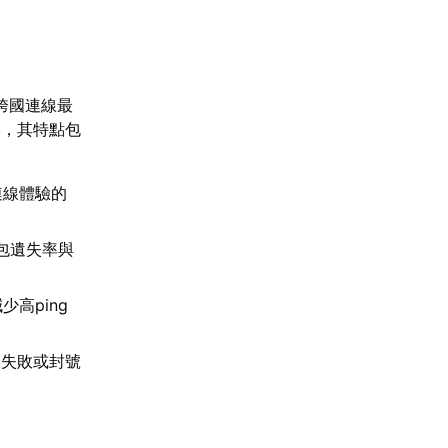
跨國連線最
形，其特點包
連線體驗的
封包遺失率與
高ping
線失敗或封號