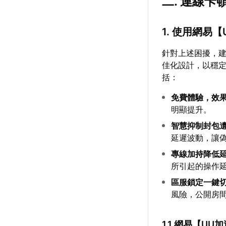
二. 連線卡
1. 使用網易【
針對上述困擾，
佳化設計，以穩
括：
免費體驗，效
明顯提升。
智慧抑制封包
延遲波動，讓
專線加持降低
所引起的操作
區服鎖定一鍵
風險，公開房
1.1 網易【
UU加