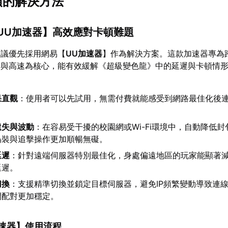
頓的解決方法
UU加速器
】高效應對卡頓難題
建議優先採用網易【
UU加速器
】作為解決方案。這款加速器專為
定與高速為核心，能有效緩解《超級變色龍》中的延遲與卡頓情
果直觀
：使用者可以先試用，無需付費就能感受到網路最佳化後
遺失與波動
：在容易受干擾的校園網或Wi-Fi環境中，自動降低
偽裝與追擊操作更加順暢無礙。
延遲
：針對遠端伺服器特別最佳化，身處偏遠地區的玩家能顯著減少
延遲。
切換
：支援精準切換並鎖定目標伺服器，避免IP頻繁變動導致連
間配對更加穩定。
速器
】使用流程