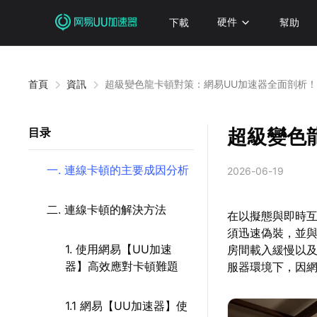
下載
硬件
幫助
首頁
資訊
超級變色龍卡頓對策：網易UU加速器全面剖析！
超級變色
目录
一. 連線卡頓的主要成因分析
2026-06-19
二. 連線卡頓的解決方法
在以擬態與即時互
須迅速偽裝，並
1. 使用網易【UU加速
房間載入緩慢以
器】高效應對卡頓難題
服器環境下，因
1.1 網易【UU加速器】使