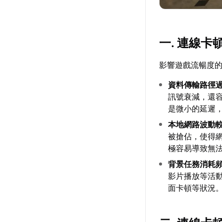
一. 連線
影響遊戲流暢度
資料傳輸路徑
訊號衰減，還
是微小的延遲
本地網路波動
被搶佔，使得
極容易導致無
背景任務消耗
影片播放等活
面卡頓等狀況