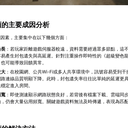
卡頓的主要成因分析
的因素，主要集中在以下幾個方面：
過長
：若玩家距離遊戲伺服器較遠，資料需要經過眾多節點，這
容易產生封包遺失與高延遲。針對注重操作即時性的《超級變色
，也可能導致回饋異常。
較大
：在校園網、公共Wi-Fi或多人共享環境中，訊號容易受到
網路連線品質明顯下降。此時，封包遺失率往往比單純的延遲更
法穩定進入房間。
頻寬
：即使測速顯示網路狀態良好，若背後有檔案下載、雲端同
動，仍會大量佔用頻寬。關鍵遊戲資料無法及時傳遞，表現為匹
。