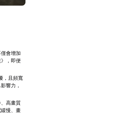
不僅會增加
龍》，即便
干擾，且頻寬
具影響力，
步、高畫質
配緩慢、畫