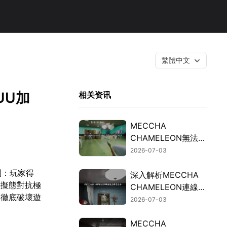
繁體中文
UU加
相关资讯
MECCHA
CHAMELEON無法連
線的檢測與修復指
2026-07-03
南！
制：玩家得
深入解析MECCHA
態擬態對抗極
CHAMELEON連線延
，徹底破壞遊
遲過高的成因與加速
2026-07-03
解決方案！
MECCHA