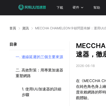
下載
硬件
幫助
首頁
資訊
MECCHA CHAMELEON卡頓問題有解：運用
MECCH
目录
速器，徹
一. 連線延遲的三個主要來源
2026-06-18
二. 高效對策：用專業加速器
重塑網路
在《MECCHA
在純色角色身上
1. 使用UU加速器的詳細
度依賴網路的即
步驟
戲體驗。