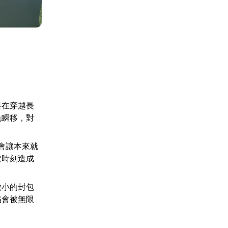
料在穿越長
色瞬移，對
會讓本來就
鍵時刻造成
微小的封包
陷會被無限