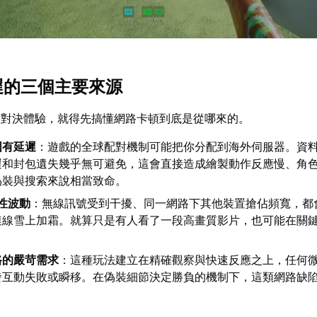
延遲的三個主要來源
態對決體驗，就得先搞懂網路卡頓到底是從哪來的。
固有延遲
：遊戲的全球配對機制可能把你分配到海外伺服器。資
遲和封包遺失幾乎無可避免，這會直接造成繪製動作反應慢、角
偽裝與搜索來說相當致命。
隱性波動
：無線訊號受到干擾、同一網路下其他裝置搶佔頻寬，都
連線雪上加霜。就算只是有人看了一段高畫質影片，也可能在關
路的嚴苛需求
：這種玩法建立在精確觀察與快速反應之上，任何
發互動失敗或瞬移。在偽裝細節決定勝負的機制下，這類網路缺