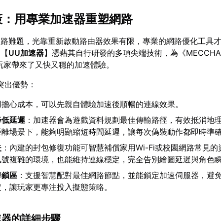
對策：用專業加速器重塑網路
網路難題，光靠重新啟動路由器效果有限，專業的網路優化工具
易【
UU加速器
】憑藉其自行研發的多項尖端技術，為《MECCH
N》玩家帶來了又快又穩的加速體驗。
突出優勢：
用擔心成本，可以先親自體驗加速後順暢的連線效果。
降低延遲
：加速器會為遊戲資料規劃最佳傳輸路徑，有效抵消地
距離場景下，能夠明顯縮短時間延遲，讓每次偽裝動作都即時準
失
：內建的封包修復功能可智慧補償家用Wi-Fi或校園網路常見
訊號複雜的環境，也能維持連線穩定，完全告別繪圖延遲與角色
準鎖區
：支援智慧配對最佳網路節點，並能鎖定加速伺服器，避免
定，讓玩家更專注投入擬態策略。
加速器的詳細步驟