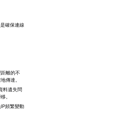
才是確保連線
A
理距離的不
確地傳達。
的資料遺失問
瞬移。
IP頻繁變動