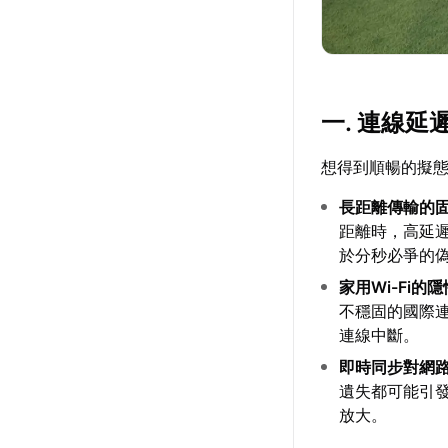
一. 連線
想得到順暢的擬
長距離傳輸的
距離時，高延
於分秒必爭的
家用Wi-Fi的
不穩固的國際
連線中斷。
即時同步對網
遺失都可能引
放大。