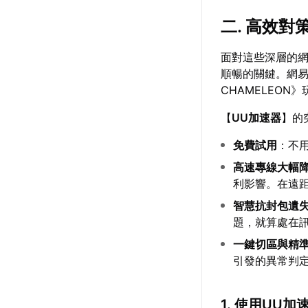
二. 高效
面對這些深層的
順暢的關鍵。網
CHAMELEO
【
UU加速器
】的
免費試用
：不
高速專線大幅
利影響。在遠
智慧抗封包遺
題，就算處在
一鍵切區與精
引發的異常判
1. 使用UU