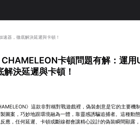
UU加速器，徹底解決延遲與卡頓！
A CHAMELEON卡頓問題有解：運用
底解決延遲與卡頓！
 CHAMELEON》這款非對稱對戰遊戲裡，偽裝創意是它的主要機
繪製圖案，巧妙地跟環境融為一體，靠靈感誘騙追捕者。這種動
時反應，任何延遲、卡頓或斷線都會讓精心設計的偽裝瞬間顯露