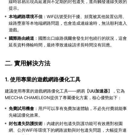
線時容易出現高延遲與不定期的封包遺失，進而觸發連線失敗的
提示。
本地網路環境不佳
：WiFi訊號受到干擾、頻寬被其他裝置佔用、
線路壅塞等本地端網路問題，也會造成連線逾時，無法順利進入
遊戲。
國際路由繞道
：國際出口線路偶爾會發生封包繞行的狀況，這會
延長資料傳輸時間，最終導致連線請求長時間沒有回應。
二. 實用解決方法
1. 使用專業的遊戲網路優化工具
建議使用專業的遊戲網路優化工具——網易【
UU加速器
】，它為
MECCHA CHAMELEON提供了專屬優化方案，核心優勢如下：
免費試用機會
：用戶可以享有免費加速體驗，不必先付費就能事
先確認優化效果。
封包遺失防護技術
：內建的封包遺失防護功能可有效應對校園
網、公共WiFi等環境下的網路波動與封包遺失問題，大幅提升連