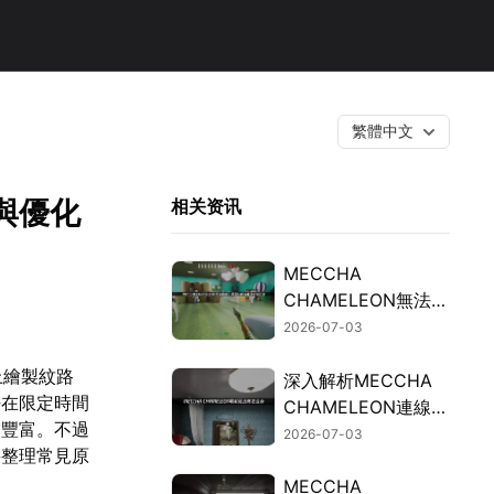
繁體中文
略與優化
相关资讯
MECCHA
CHAMELEON無法連
線的檢測與修復指
2026-07-03
南！
上繪製紋路
深入解析MECCHA
法在限定時間
CHAMELEON連線延
當豐富。不過
遲過高的成因與加速
2026-07-03
將整理常見原
解決方案！
MECCHA