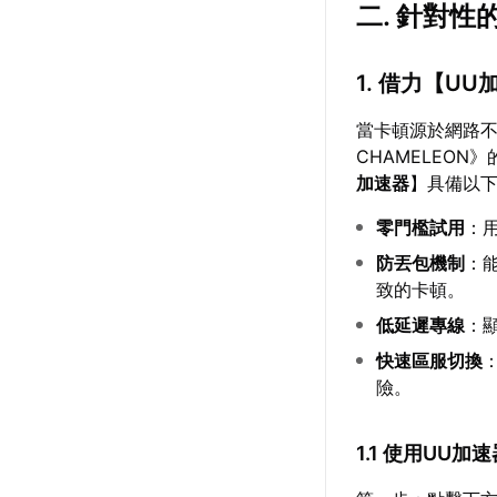
二. 針對性
1. 借力【
UU
當卡頓源於網路
CHAMELEO
加速器
】具備以
零門檻試用
：
防丟包機制
：
致的卡頓。
低延遲專線
：
快速區服切換
險。
1.1 使用UU