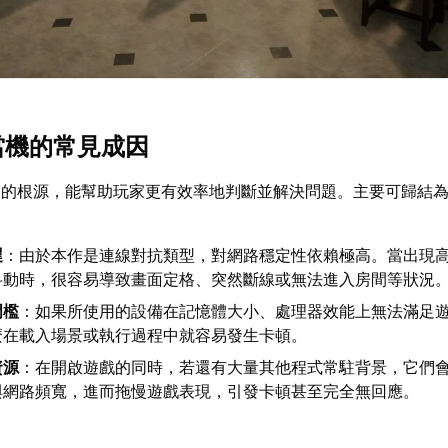
與當機的常見成因
常的根源，能幫助玩家更有效率地判斷並解決問題。主要可歸結
遲
：由於本作是連線對抗類型，對網路穩定性依賴極高。當出現
抖動時，很容易導致畫面定格、突然斷線或無法進入房間等狀況
門檻
：如果所使用的設備在記憶體大小、處理器效能上無法滿足
麼在載入場景或執行過程中就容易發生卡頓。
資源
：在開啟遊戲的同時，若還有大量其他程式常駐背景，它們
與網路頻寬，進而拖慢遊戲表現，引發卡頓甚至完全無回應。