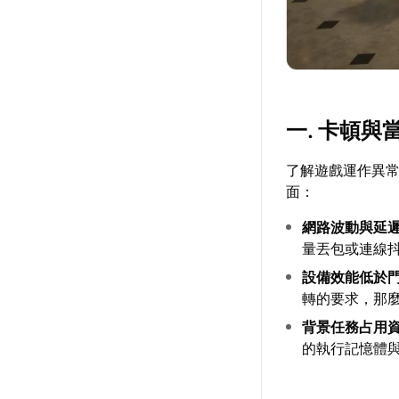
一. 卡頓
了解遊戲運作異
面：
網路波動與延
量丟包或連線
設備效能低於
轉的要求，那
背景任務占用
的執行記憶體