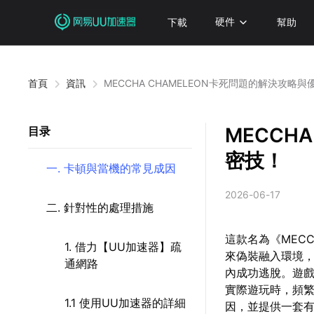
下載
硬件
幫助
首頁
資訊
MECCHA CHAMELEON卡死問題的解決攻略
MECCH
目录
密技！
一. 卡頓與當機的常見成因
2026-06-17
二. 針對性的處理措施
這款名為《MEC
1. 借力【UU加速器】疏
來偽裝融入環境
通網路
內成功逃脫。遊
實際遊玩時，頻
1.1 使用UU加速器的詳細
因，並提供一套