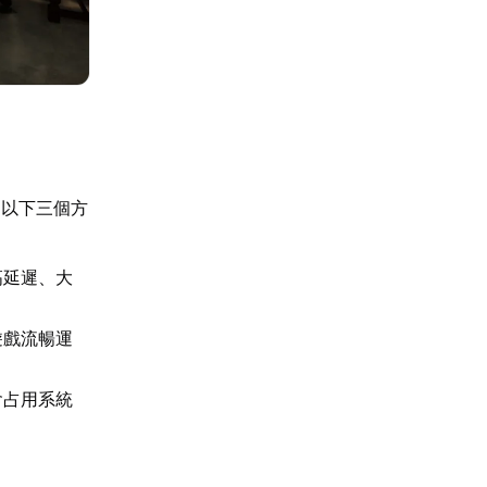
為以下三個方
高延遲、大
。
遊戲流暢運
會占用系統