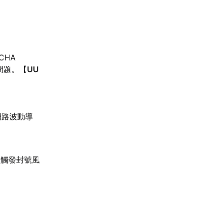
CHA
問題。【
UU
網路波動導
。
動觸發封號風