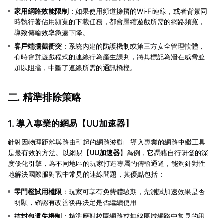
家用網路效能限制
：如果使用頻道擁擠的Wi-Fi連線，或者背景同
時執行著佔用頻寬的下載任務，都會壓縮遊戲所需的網路頻寬，
導致傳輸效率急遽下降。
客戶端攔截衝突
：系統內建的防護機制或第三方安全管理軟體，
有時會對遊戲程式的連線行為產生誤判，將其標記為潛在威脅並
加以阻擋，中斷了連線所需的通訊橋樑。
二. 精準排除策略
1. 導入專業的網易【
UU加速器
】
針對因物理距離與路由引起的網路波動，導入專業的網路中繼工具
是最有效的方法。以網易【
UU加速器
】為例，它憑藉自行研發的深
度優化引擎，為不同地區的玩家打造專屬的傳輸通道，能夠針對性
地解決國際服對戰中常見的連線問題，其優點包括：
零門檻試用權限
：玩家可享有免費體驗期，先測試加速效果是否
明顯，確認有改善後再決定是否繼續使用
抗封包遺失機制
：精準應對校園網路或無線區域網路中常見的訊